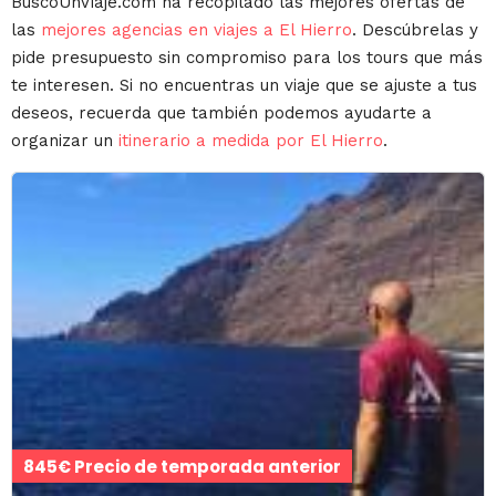
BuscoUnViaje.com ha recopilado las mejores ofertas de
las
mejores agencias en viajes a El Hierro
. Descúbrelas y
pide presupuesto sin compromiso para los tours que más
te interesen. Si no encuentras un viaje que se ajuste a tus
deseos, recuerda que también podemos ayudarte a
organizar un
itinerario a medida por El Hierro
.
845€ Precio de temporada anterior