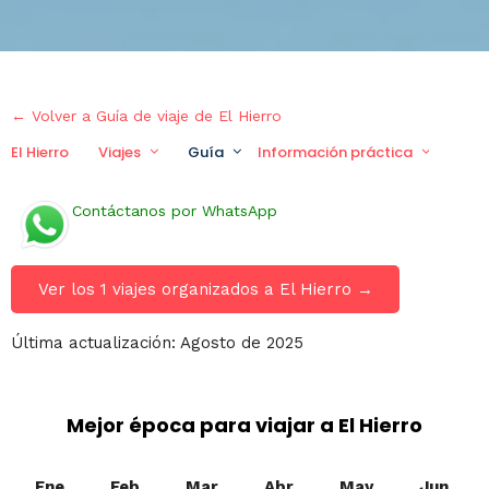
← Volver a Guía de viaje de El Hierro
El Hierro
Viajes
Guía
Información práctica
Via
Contáctanos por WhatsApp
Ver los 1 viajes organizados a El Hierro →
Última actualización: Agosto de 2025
Mejor época para viajar a El Hierro
Ene
Feb
Mar
Abr
May
Jun