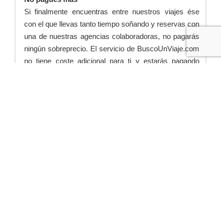
Si finalmente encuentras entre nuestros viajes ése
con el que llevas tanto tiempo soñando y reservas con
una de nuestras agencias colaboradoras, no pagarás
ningún sobreprecio. El servicio de BuscoUnViaje.com
no tiene coste adicional para ti y estarás pagando
exactamente el mismo precio que el que abonarías en
la agencia.
¿No encuentras lo que buscas? Pídenos un viaje a
medida
Si llegas a la página de circuitos por el destino que te
interesa y consideras que ninguno de los viajes
mostrados se adapta a lo que necesitas, no dudes en
solicitar un viaje a medida haciendo clic en el botón de
“Solicitar Viaje a medida” que encontrarás en la parte
inferior de las páginas de circuitos de los destinos en
los que contamos con agencias capaces de organizar
viajes a medida. Le haremos llegar tu solicitud a la