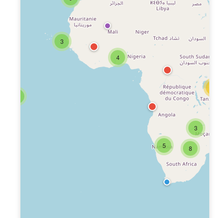
3
4
20
4
3
5
8