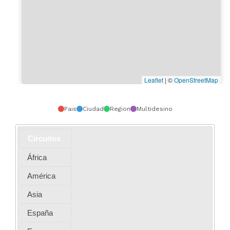
Leaflet
|
©
OpenStreetMap
Pais
Ciudad
Region
Multidesino
Circuitos
África
América
Asia
España