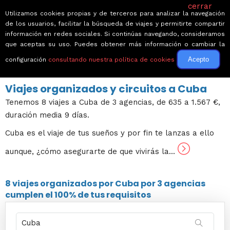
cerrar
Utilizamos cookies propias y de terceros para analizar la navegación
de los usuarios, facilitar la búsqueda de viajes y permitirte compartir
información en redes sociales. Si continúas navegando, consideramos
que aceptas su uso. Puedes obtener más información o cambiar la
Acepto
configuración
consultando nuestra política de cookies
← Volver a Circuitos por América
Viajes organizados y circuitos a Cuba
Tenemos 8 viajes a Cuba de 3 agencias, de 635 a 1.567 €,
duración media 9 días.
Cuba es el viaje de tus sueños y por fin te lanzas a ello
aunque, ¿cómo asegurarte de que vivirás la...
8 viajes
organizados por Cuba por
3 agencias
cumplen el 100% de tus requisitos