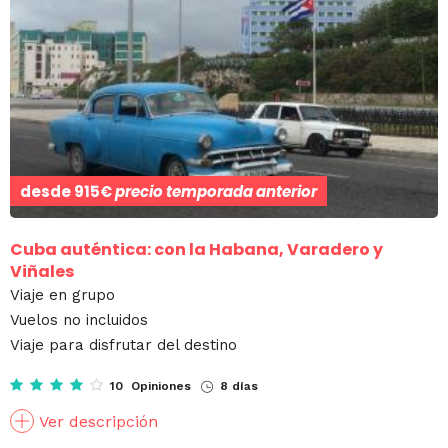
desde
915€
precio temporada anterior
Cuba auténtica: con la Habana, Varadero y
Viñales
Viaje en grupo
Vuelos no incluidos
Viaje para disfrutar del destino
10 Opiniones
8 días
Ver descripción