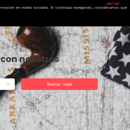
cerrar
información en redes sociales. Si continúas navegando, consideramos que
je
Ofertas
Blog
Quiénes somos
 con nosotros