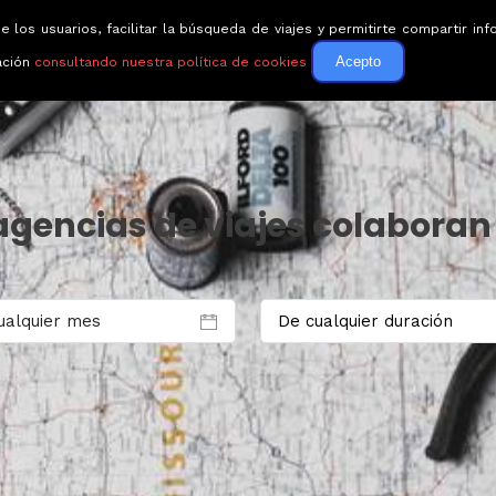
e los usuarios, facilitar la búsqueda de viajes y permitirte compartir 
Circuitos
Guías de via
Acepto
ación
consultando nuestra política de cookies
agencias de viajes colaboran