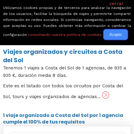
cerrar
Utilizamos cookies propias y de terceros para analizar la navegación
de los usuarios, facilitar la búsqueda de viajes y permitirte compartir
información en redes sociales. Si continúas navegando, consideramos
que aceptas su uso. Puedes obtener más información o cambiar la
Acepto
configuración
consultando nuestra política de cookies
← Volver a Circuitos por España
Viajes organizados y circuitos a Costa
del Sol
Tenemos 1 viajes a Costa del Sol de 1 agencias, de 935 a
935 €, duración media 8 días.
Este es el listado con todos los circuitos por Costa del
Sol, tours y viajes organizados de agencias...
1 viaje
organizado a Costa del Sol por
1 agencia
cumple el 100% de tus requisitos