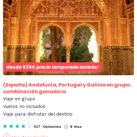
desde
935€
precio temporada anterior
(España)
Andalucía, Portugal y Galicia en grupo:
combinación ganadora
Viaje en grupo
Vuelos no incluidos
Viaje para disfrutar del destino
527 Opiniones
8 días