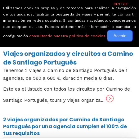
cerrar
Utilizamos cookies propias y de terceros para analizar la navegación
de los usuarios, facilitar la búsqueda de viajes y permitirte compartir
información en redes sociales. Si continúas navegando, consideramos
que aceptas su uso. Puedes obtener más información o cambiar la
Acepto
configuración
consultando nuestra política de cookies
← Volver a Circuitos por Europa
Viajes organizados y circuitos a Camino
de Santiago Portugués
Tenemos 2 viajes a Camino de Santiago Portugués de 1
agencias, de 560 a 680 €, duración media 8 días.
Este es el listado con todos los circuitos por Camino de
Santiago Portugués, tours y viajes organiza...
2 viajes
organizados por Camino de Santiago
Portugués por una agencia cumplen el 100% de
tus requisitos