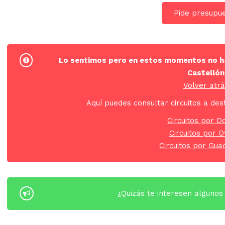
Pide presupu
Lo sentimos pero en estos momentos no hay
Castellón
Volver atr
Aquí puedes consultar circuitos a des
Circuitos por 
Circuitos por O
Circuitos por Gua
¿Quizás te interesen algunos 