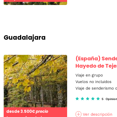
Guadalajara
(España)
Sende
Hayedo de Teje
Viaje en grupo
Vuelos no incluidos
Viaje de senderismo o
5 Opinio
desde
3.500€
precio
Ver descripción