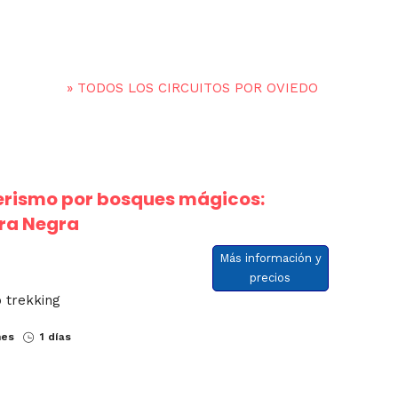
»
TODOS LOS CIRCUITOS POR OVIEDO
rismo por bosques mágicos:
ra Negra
Más información y
precios
 trekking
nes
1 días