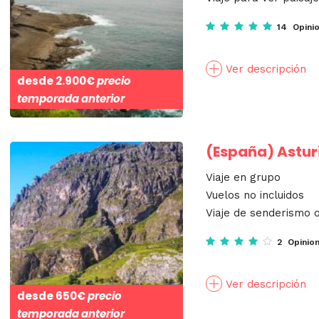
14 Opini
Ver descripción
desde
2.900€
precio
temporada anterior
(España)
Astur
Viaje en grupo
Vuelos no incluidos
Viaje de senderismo o
2 Opinio
Ver descripción
desde
650€
precio
temporada anterior