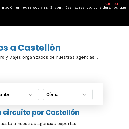
cerrar
información en redes sociales. Si continúas navegando, consideramos que
je
Ofertas
Blog
Quiénes somos
n
os a Castellón
urs y viajes organizados de nuestras agencias...
 circuito por Castellón
puesto a nuestras agencias expertas.