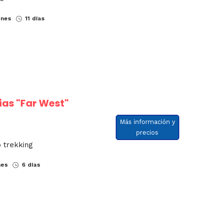
ones
11 días
ias "Far West"
Más información y
precios
 trekking
nes
6 días