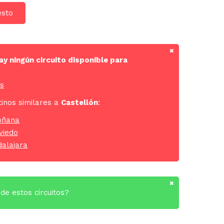
esto
 ningún circuito disponible para
ás
tinos similares a
Castellón
:
Doñana
viedo
dalajara
de estos circuitos?