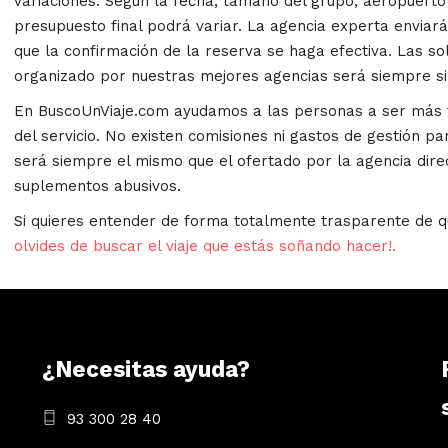
variaciones. Según la fecha, tamaño del grupo, aeropuerto 
presupuesto final podrá variar. La agencia experta enviará 
que la confirmación de la reserva se haga efectiva. Las sol
organizado por nuestras mejores agencias será siempre s
En BuscoUnViaje.com ayudamos a las personas a ser más fe
del servicio. No existen comisiones ni gastos de gestión par
será siempre el mismo que el ofertado por la agencia dire
suplementos abusivos.
Si quieres entender de forma totalmente trasparente de q
olvides de buscar el viaje que estás soñando hacer!.
¿Necesitas ayuda?
93 300 28 40