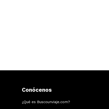
Conócenos
¿Qué es Buscounviaje.com?