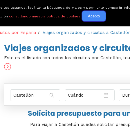
e los usuarios, facilitar la búsqueda de viajes y permitirte compartir 
Circuitos
Guías de via
Acepto
ación
consultando nuestra política de cookies
cuitos por España
/
Viajes organizados y circuitos a Castelló
Viajes organizados y circuit
Este es el listado con todos los circuitos por Castellón, to
Solicita presupuesto para un
Para viajar a Castellón puedes solicitar presu