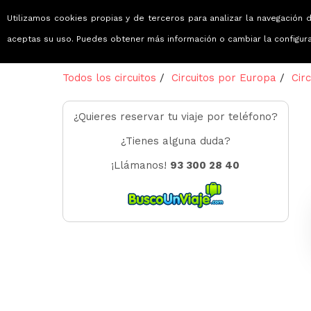
Utilizamos cookies propias y de terceros para analizar la navegación d
Viajes que emocionan
aceptas su uso. Puedes obtener más información o cambiar la configur
Todos los circuitos
/
Circuitos por Europa
/
Cir
¿Quieres reservar tu viaje por teléfono?
¿Tienes alguna duda?
¡Llámanos!
93 300 28 40