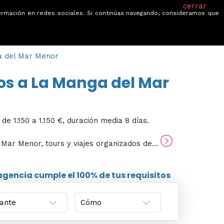
cerrar
información en redes sociales. Si continúas navegando, consideramos que
je
Ofertas
Blog
Quiénes somos
ga del Mar Menor
tos a La Manga del Mar
e 1.150 a 1.150 €, duración media 8 días.
 Mar Menor, tours y viajes organizados de...
 agencia
cumple el 100% de tus requisitos