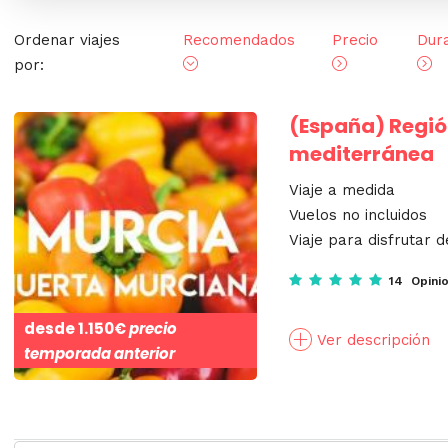
Ordenar viajes
Recomendados
Precio
Dur
por:
(España)
Regió
mediterránea
Viaje a medida
Vuelos no incluidos
Viaje para disfrutar d
14 Opini
desde
1.150€
precio
Ver descripción
temporada anterior