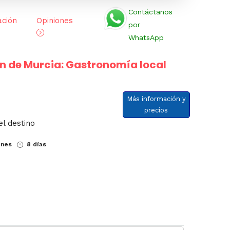
Contáctanos
ación
Opiniones
por
WhatsApp
n de Murcia: Gastronomía local
Más información y
precios
el destino
ones
8 días