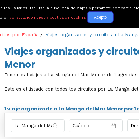
e los usuarios, facilitar la búsqueda de viajes y permitirte compartir 
Circuitos
Guías de via
Acepto
ación
consultando nuestra política de cookies
cuitos por España
/
Viajes organizados y circuitos a La Man
Viajes organizados y circui
Menor
Tenemos 1 viajes a La Manga del Mar Menor de 1 agencias, d
Este es el listado con todos los circuitos por La Manga del
1 viaje
organizado a La Manga del Mar Menor por
1