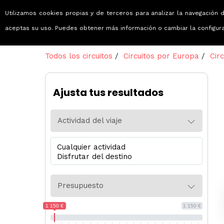
Utilizamos cookies propias y de terceros para analizar la navegación d
Viajes que emocionan
aceptas su uso. Puedes obtener más información o cambiar la configur
Todos los circuitos
/
Circuitos por Europa
/
Cir
Ajusta tus resultados
Actividad del viaje
Presupuesto
1 150 €
1 150 €