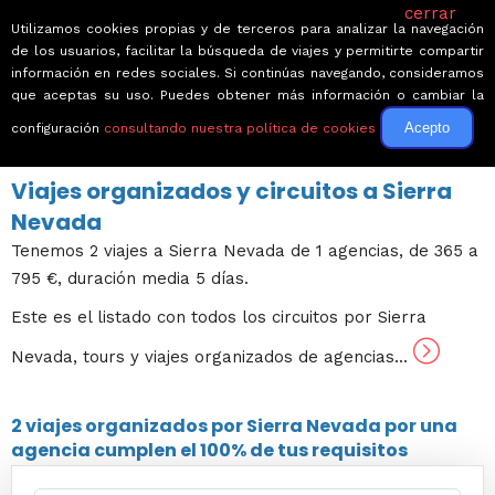
cerrar
Utilizamos cookies propias y de terceros para analizar la navegación
de los usuarios, facilitar la búsqueda de viajes y permitirte compartir
información en redes sociales. Si continúas navegando, consideramos
que aceptas su uso. Puedes obtener más información o cambiar la
Acepto
configuración
consultando nuestra política de cookies
← Volver a Circuitos por España
Viajes organizados y circuitos a Sierra
Nevada
Tenemos 2 viajes a Sierra Nevada de 1 agencias, de 365 a
795 €, duración media 5 días.
Este es el listado con todos los circuitos por Sierra
Nevada, tours y viajes organizados de agencias...
2 viajes
organizados por Sierra Nevada por una
agencia cumplen el 100% de tus requisitos