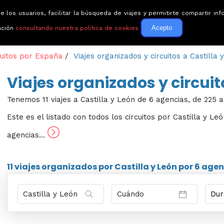
e los usuarios, facilitar la búsqueda de viajes y permitirte compartir 
Circuitos
Guías de via
Acepto
ación
consultando nuestra política de cookies
cuitos por España
/
Viajes organizados y circuitos a Castilla 
Viajes organizados y circuit
Tenemos 11 viajes a Castilla y León de 6 agencias, de 225 a
Este es el listado con todos los circuitos por Castilla y Le
agencias...
11 viajes
organizados por Castilla y León por
6 agen