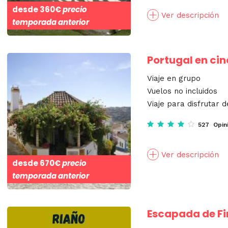
desde
360€
precio
Ver descripción
temporada anterior
Portugal en ci
Viaje en grupo
Vuelos no incluidos
Viaje para disfrutar d
527 Opin
Ver descripción
desde
670€
precio
temporada anterior
Escapada de Fi