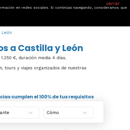
cerrar
información en redes sociales. Si continúas navegando, consideramos que
je
Ofertas
Blog
Quiénes somos
y León
os a Castilla y León
 1.250 €, duración media 4 días.
ón, tours y viajes organizados de nuestras
cias
cumplen el 100% de tus requisitos