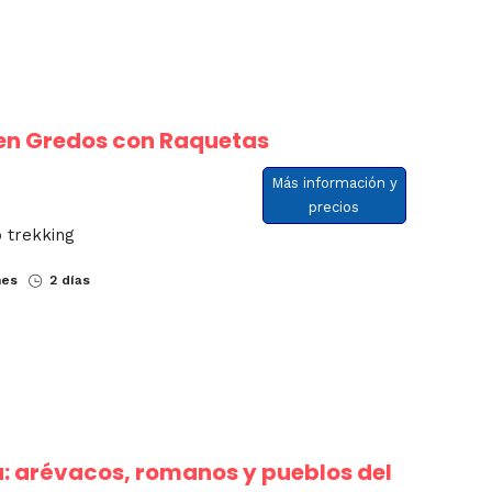
en Gredos con Raquetas
Más información y
precios
 trekking
nes
2 días
a: arévacos, romanos y pueblos del