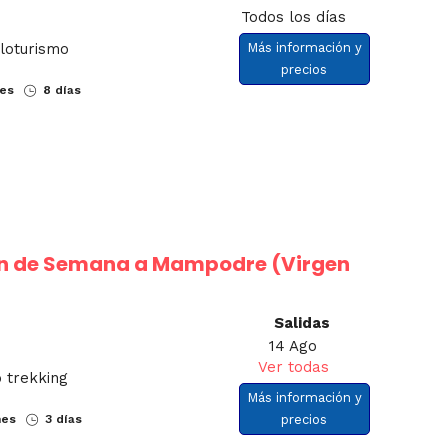
Todos los días
cloturismo
Más información y
precios
nes
8 días
in de Semana a Mampodre (Virgen
Salidas
14 Ago
Ver todas
 trekking
Más información y
nes
3 días
precios