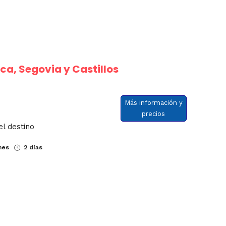
ca, Segovia y Castillos
Más información y
precios
el destino
nes
2 días