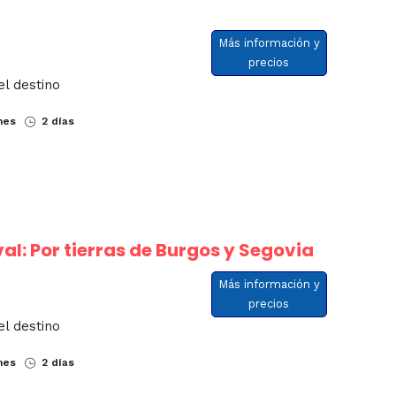
Más información y
precios
el destino
nes
2 días
al: Por tierras de Burgos y Segovia
Más información y
precios
el destino
nes
2 días