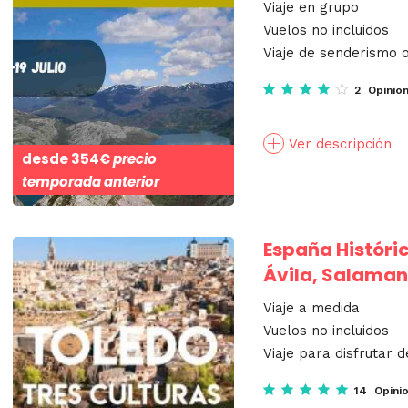
Viaje en grupo
Vuelos no incluidos
Viaje de senderismo o
2 Opinio
Ver descripción
desde
354€
precio
temporada anterior
España Históric
Ávila, Salaman
Viaje a medida
Vuelos no incluidos
Viaje para disfrutar d
14 Opini