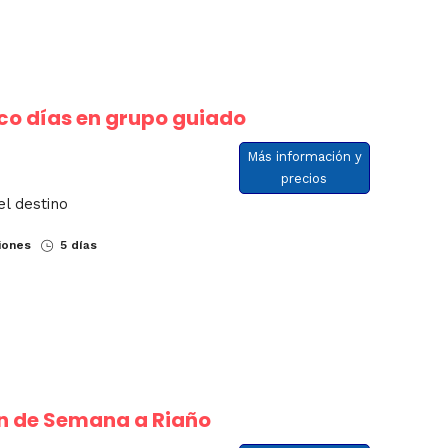
nco días en grupo guiado
Más información y
precios
el destino
iones
5 días
n de Semana a Riaño