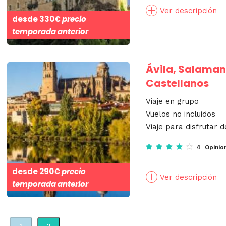
Ver descripción
desde
330€
precio
temporada anterior
Ávila, Salaman
Castellanos
Viaje en grupo
Vuelos no incluidos
Viaje para disfrutar d
4 Opinio
desde
290€
precio
Ver descripción
temporada anterior