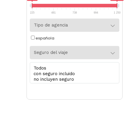
225
481
738
994
1 250
Tipo de agencia
española
Seguro del viaje