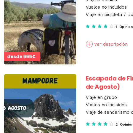
Vuelos no incluidos
Viaje en bicicleta / ci
1 Opinio
Ver descripción
desde
665€
Escapada de F
de Agosto)
Viaje en grupo
Vuelos no incluidos
Viaje de senderismo o
2 Opinio