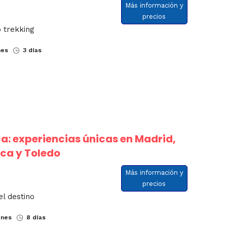
Más información y
precios
 trekking
nes
3 días
a: experiencias únicas en Madrid,
ca y Toledo
Más información y
precios
el destino
ones
8 días