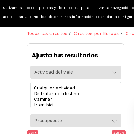
Utilizamos cookies propias y de terceros para analizar la navegación d
Viajes que emocionan
aceptas su uso. Puedes obtener más información o cambiar la configur
Todos los circuitos
/
Circuitos por Europa
/
Cir
Ajusta tus resultados
Actividad del viaje
Presupuesto
225 €
1 250 €