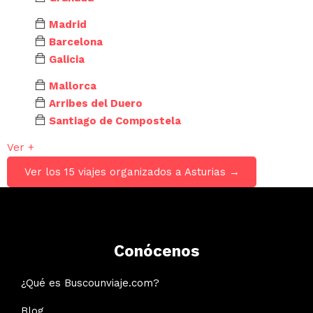
Madrid
Barcelona
Galicia
Mallorca
Arribes del Duero
Santiago de Compostela
Ver +
Ver los 15 viajes organizados a Asturias →
Conócenos
¿Qué es Buscounviaje.com?
Blog