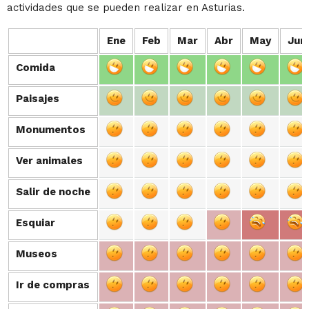
actividades que se pueden realizar en Asturias.
Ene
Feb
Mar
Abr
May
Jun
Comida
Comida
Paisajes
Paisajes
Monumentos
Monumentos
Ver animales
Ver animales
Salir de noche
Salir de noche
Esquiar
Esquiar
Museos
Museos
Ir de compras
Ir de compras