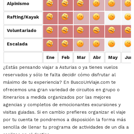
Alpinismo
Alpinismo
Rafting/Kayak
Rafting/Kayak
Voluntariado
Voluntariado
Escalada
Escalada
Ene
Feb
Mar
Abr
May
Jun
¿Estás pensando viajar a Asturias o ya tienes vuelos
reservados y sólo te falta decidir cómo disfrutar al
máximo de tu experiencia? En BuscoUnViaje.com te
ofrecemos una gran variedad de circuitos en grupo o
itinerarios a medida organizados por las mejores
agencias y completos de emocionantes excursiones y
visitas guiadas. Si en cambio prefieres organizar el viaje
por tu cuenta te pondremos a disposición la forma más
sencilla de llenar tu programa de actividades de un día a