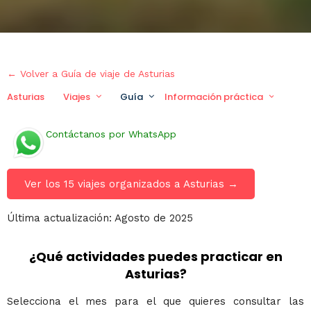
← Volver a Guía de viaje de Asturias
Asturias
Viajes
Guía
Información práctica
Via
Contáctanos por WhatsApp
Ver los 15 viajes organizados a Asturias →
Última actualización: Agosto de 2025
¿Qué actividades puedes practicar en
Asturias?
Selecciona el mes para el que quieres consultar las