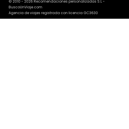
© 2010 - 2026 Recomendaciones personalizadas S.L -
BuscoUnViaje.com
Agencia de viajes registrada con licencia GC3630