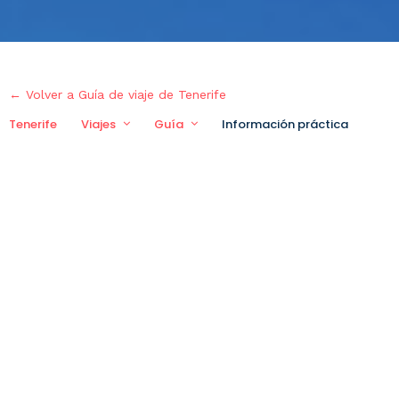
← Volver a Guía de viaje de Tenerife
Tenerife
Viajes
Guía
Información práctica
Via