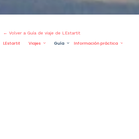
← Volver a Guía de viaje de LEstartit
LEstartit
Viajes
Guía
Información práctica
Via