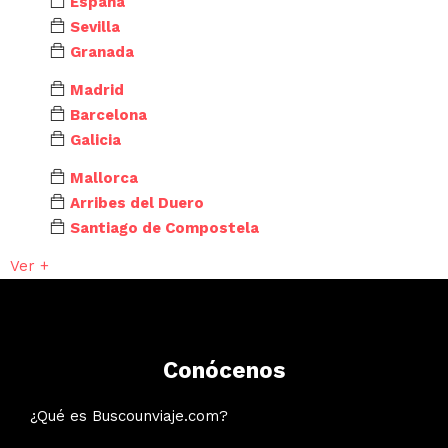
España
Sevilla
Granada
Madrid
Barcelona
Galicia
Mallorca
Arribes del Duero
Santiago de Compostela
Ver +
Conócenos
¿Qué es Buscounviaje.com?