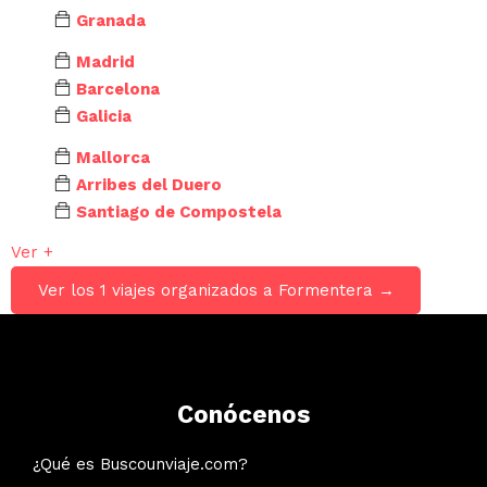
Granada
Madrid
Barcelona
Galicia
Mallorca
Arribes del Duero
Santiago de Compostela
Ver +
Ver los 1 viajes organizados a Formentera →
Conócenos
¿Qué es Buscounviaje.com?