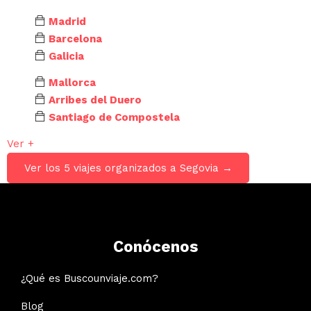
Madrid
Barcelona
Galicia
Mallorca
Arribes del Duero
Santiago de Compostela
Ver +
Ver los 5 viajes organizados a Segovia →
Conócenos
¿Qué es Buscounviaje.com?
Blog