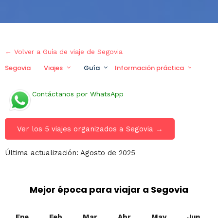
← Volver a Guía de viaje de Segovia
Segovia
Viajes
Guía
Información práctica
Via
Contáctanos por WhatsApp
Ver los 5 viajes organizados a Segovia →
Última actualización: Agosto de 2025
Mejor época para viajar a Segovia
Ene
Feb
Mar
Abr
May
Jun