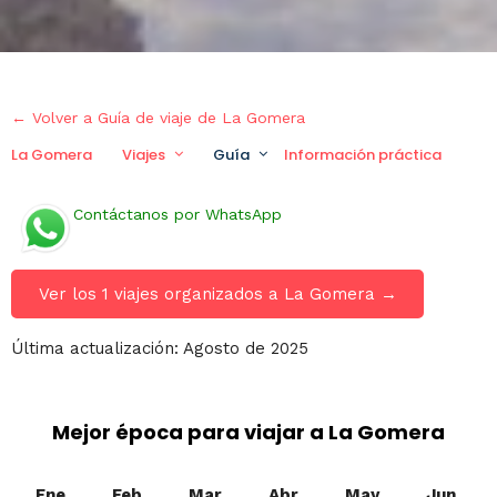
← Volver a Guía de viaje de La Gomera
La Gomera
Viajes
Guía
Información práctica
V
Contáctanos por WhatsApp
Ver los 1 viajes organizados a La Gomera →
Última actualización: Agosto de 2025
Mejor época para viajar a La Gomera
Ene
Feb
Mar
Abr
May
Jun