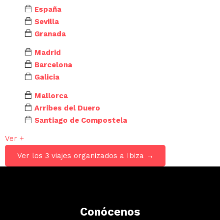
España
Sevilla
Granada
Madrid
Barcelona
Galicia
Mallorca
Arribes del Duero
Santiago de Compostela
Ver +
Ver los 3 viajes organizados a Ibiza →
Conócenos