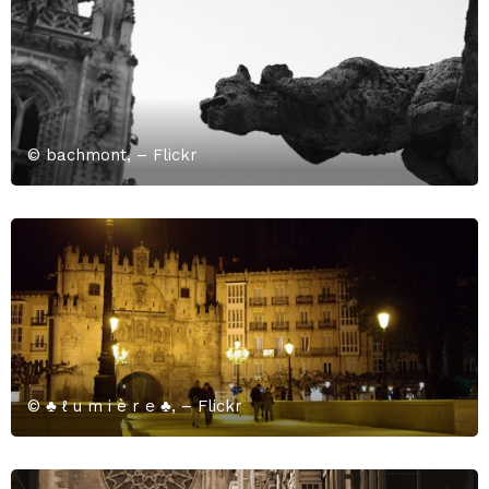
© bachmont, – Flickr
© ♣ ℓ u m i è r e ♣, – Flickr