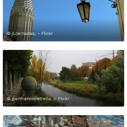
© jl.cernadas, – Flickr
© gianfrancopetrella, – Flickr