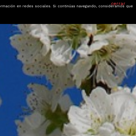
cerrar
información en redes sociales. Si continúas navegando, consideramos que
je
Ofertas
Blog
Quiénes somos