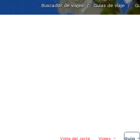
Buscador de viajes
/
Guias de viaje
/
Gu
Valle del Jerte
Viajes
Guía