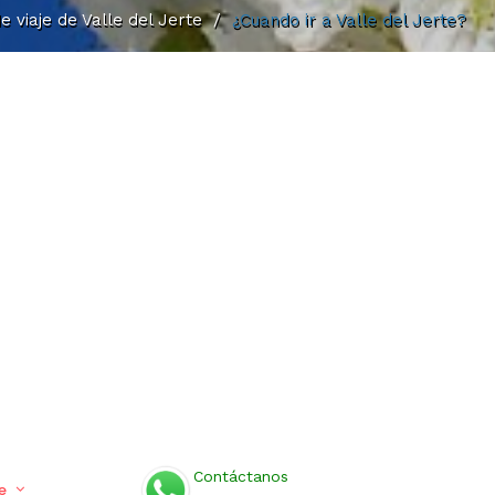
e viaje de Valle del Jerte
/
¿Cuando ir a Valle del Jerte?
Contáctanos
e