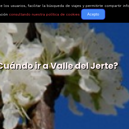
e los usuarios, facilitar la búsqueda de viajes y permitirte compartir 
Circuitos
Guías de via
Acepto
ación
consultando nuestra política de cookies
Cuándo ir a Valle del Jerte?