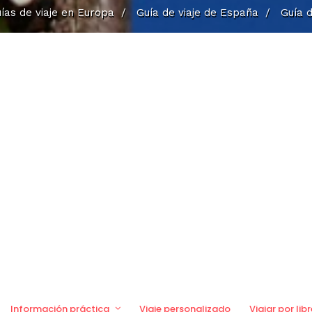
ías de viaje en Europa
/
Guía de viaje de España
/
Guía d
Información práctica
Viaje personalizado
Viajar por libr