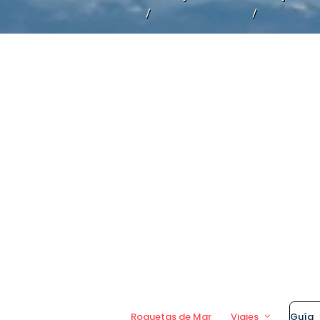
/
/
Roquetas de Mar
Viajes
Guía