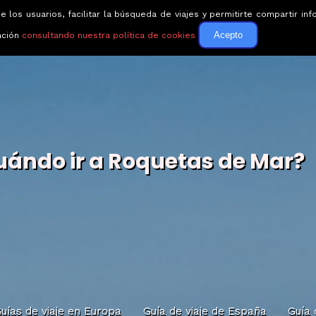
e los usuarios, facilitar la búsqueda de viajes y permitirte compartir 
Circuitos
Guías de via
Acepto
ación
consultando nuestra política de cookies
uándo ir a Roquetas de Mar?
uías de viaje en Europa
Guía de viaje de España
Guía 