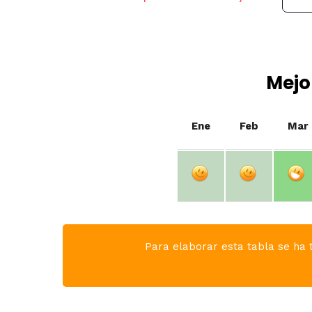
Mejo
Ene
Feb
Mar
Para elaborar esta tabla se ha t