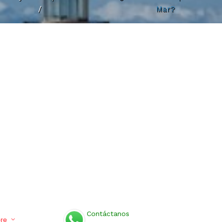
/
Mar?
Contáctanos
bre