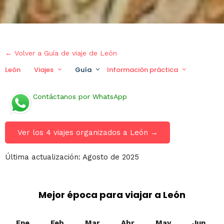
← Volver a Guía de viaje de León
León
Viajes
Guía
Información práctica
Viaje p
Contáctanos por WhatsApp
Ver los 4 viajes organizados a León →
Última actualización: Agosto de 2025
Mejor época para viajar a León
Ene
Feb
Mar
Abr
May
Jun