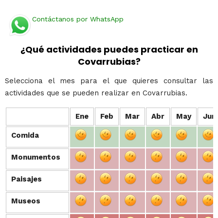
Contáctanos por WhatsApp
¿Qué actividades puedes practicar en
Covarrubias?
Selecciona el mes para el que quieres consultar las
actividades que se pueden realizar en Covarrubias.
Ene
Feb
Mar
Abr
May
Jun
Comida
Comida
Monumentos
Monumentos
Paisajes
Paisajes
Museos
Museos