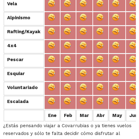
Vela
Vela
Alpinismo
Alpinismo
Rafting/Kayak
Rafting/Kayak
4x4
4x4
Pescar
Pescar
Esquiar
Esquiar
Voluntariado
Voluntariado
Escalada
Escalada
Ene
Feb
Mar
Abr
May
Jun
¿Estás pensando viajar a Covarrubias o ya tienes vuelos
reservados y sólo te falta decidir cómo disfrutar al