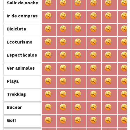
Salir de noche
Salir de noche
Ir de compras
Ir de compras
Bicicleta
Bicicleta
Ecoturismo
Ecoturismo
Espectáculos
Espectáculos
Ver animales
Ver animales
Playa
Playa
Trekking
Trekking
Bucear
Bucear
Golf
Golf