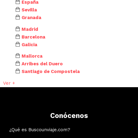
España
Sevilla
Granada
Madrid
Barcelona
Galicia
Mallorca
Arribes del Duero
Santiago de Compostela
Ver +
Conócenos
¿Qué es Buscounviaje.com?