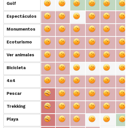
Golf
Golf
Espectáculos
Espectáculos
Monumentos
Monumentos
Ecoturismo
Ecoturismo
Ver animales
Ver animales
Bicicleta
Bicicleta
4x4
4x4
Pescar
Pescar
Trekking
Trekking
Playa
Playa