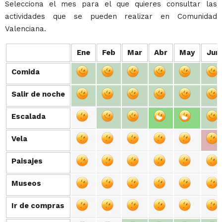
Selecciona el mes para el que quieres consultar las
actividades que se pueden realizar en Comunidad
Valenciana.
Ene
Feb
Mar
Abr
May
Jun
Comida
Comida
Salir de noche
Salir de noche
Escalada
Escalada
Vela
Vela
Paisajes
Paisajes
Museos
Museos
Ir de compras
Ir de compras