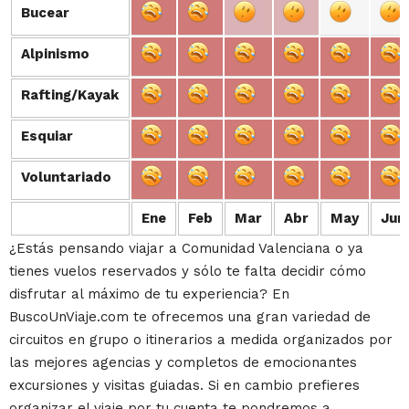
Bucear
Bucear
Alpinismo
Alpinismo
Rafting/Kayak
Rafting/Kayak
Esquiar
Esquiar
Voluntariado
Voluntariado
Ene
Feb
Mar
Abr
May
Jun
¿Estás pensando viajar a Comunidad Valenciana o ya
tienes vuelos reservados y sólo te falta decidir cómo
disfrutar al máximo de tu experiencia? En
BuscoUnViaje.com te ofrecemos una gran variedad de
circuitos en grupo o itinerarios a medida organizados por
las mejores agencias y completos de emocionantes
excursiones y visitas guiadas. Si en cambio prefieres
organizar el viaje por tu cuenta te pondremos a