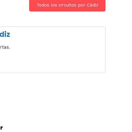
Todos los circuitos por Cádiz
diz
rtas.
r