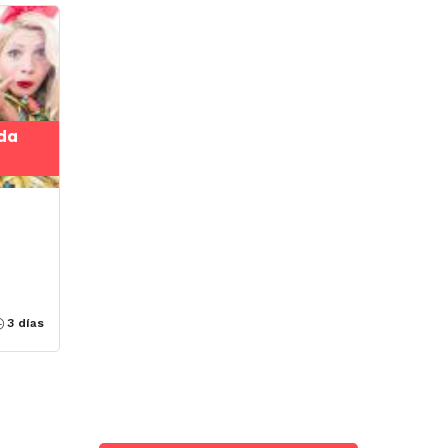
da
3 días