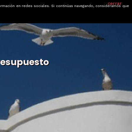
cerrar
información en redes sociales. Si continúas navegando, consideramos que
je
Ofertas
Blog
Quiénes somos
presupuesto