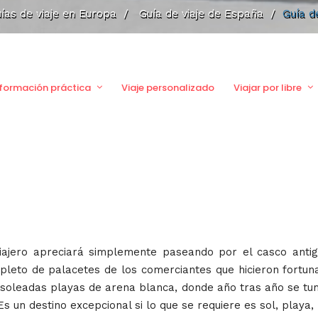
ías de viaje en Europa
/
Guía de viaje de España
/
Guía d
nformación práctica
Viaje personalizado
Viajar por libre
 viajero apreciará simplemente paseando por el casco anti
epleto de palacetes de los comerciantes que hicieron fortun
soleadas playas de arena blanca, donde año tras año se tum
Es un destino excepcional si lo que se requiere es sol, play