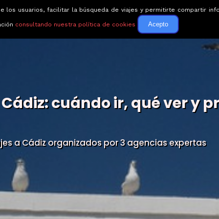
e los usuarios, facilitar la búsqueda de viajes y permitirte compartir 
Circuitos
Guías de via
Acepto
ación
consultando nuestra política de cookies
 Cádiz: cuándo ir, qué ver y 
ajes a Cádiz organizados por 3 agencias expertas