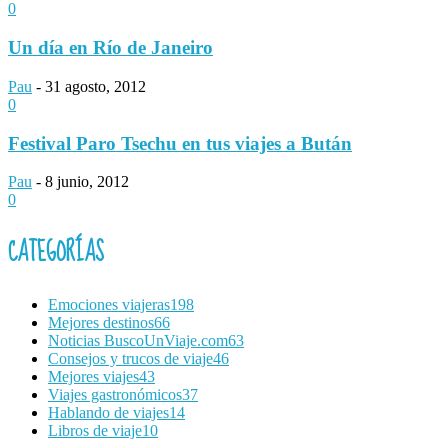
0
Un día en Río de Janeiro
Pau
-
31 agosto, 2012
0
Festival Paro Tsechu en tus viajes a Bután
Pau
-
8 junio, 2012
0
CATEGORÍAS
Emociones viajeras
198
Mejores destinos
66
Noticias BuscoUnViaje.com
63
Consejos y trucos de viaje
46
Mejores viajes
43
Viajes gastronómicos
37
Hablando de viajes
14
Libros de viaje
10