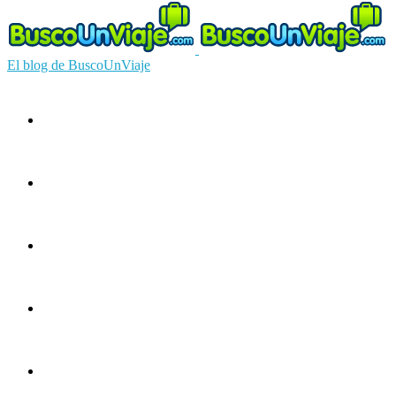
El blog de BuscoUnViaje
Circuitos
Ofertas
Guías
Europa
América