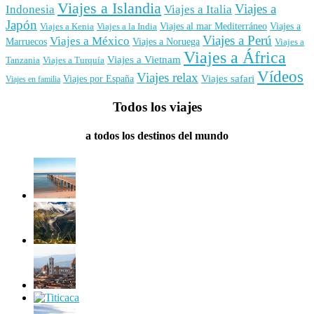
Viajes a Islandia
Viajes a
Indonesia
Viajes a Italia
Japón
Viajes al mar Mediterráneo
Viajes a
Viajes a Kenia
Viajes a la India
Viajes a Perú
Viajes a México
Marruecos
Viajes a Noruega
Viajes a
Viajes a África
Viajes a Vietnam
Tanzania
Viajes a Turquía
Vídeos
Viajes relax
Viajes por España
Viajes safari
Viajes en familia
Todos los viajes
a todos los destinos del mundo