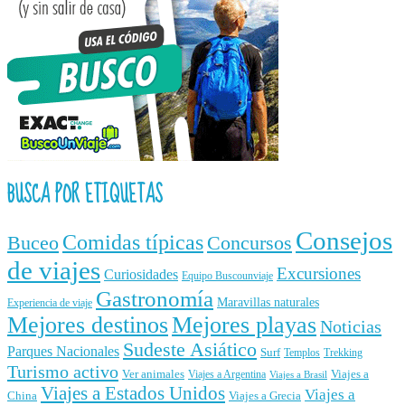
BUSCA POR ETIQUETAS
Consejos
Comidas típicas
Buceo
Concursos
de viajes
Excursiones
Curiosidades
Equipo Buscounviaje
Gastronomía
Maravillas naturales
Experiencia de viaje
Mejores destinos
Mejores playas
Noticias
Sudeste Asiático
Parques Nacionales
Surf
Templos
Trekking
Turismo activo
Ver animales
Viajes a
Viajes a Argentina
Viajes a Brasil
Viajes a Estados Unidos
Viajes a
China
Viajes a Grecia