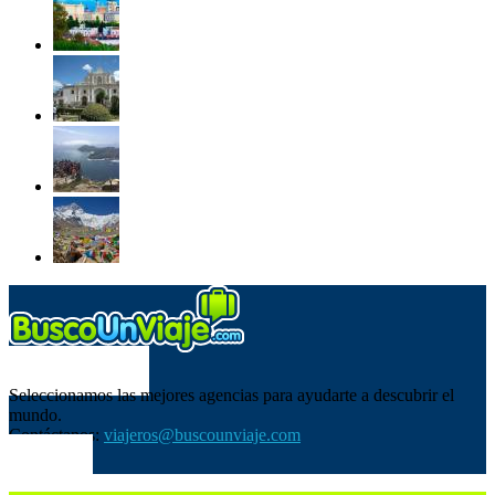
SOBRE NOSOTROS
Seleccionamos las mejores agencias para ayudarte a descubrir el
mundo.
Contáctanos:
viajeros@buscounviaje.com
SÍGUENOS