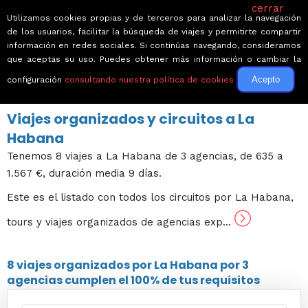
cerrar
Utilizamos cookies propias y de terceros para analizar la navegación
de los usuarios, facilitar la búsqueda de viajes y permitirte compartir
información en redes sociales. Si continúas navegando, consideramos
que aceptas su uso. Puedes obtener más información o cambiar la
Acepto
configuración
consultando nuestra política de cookies
← Volver a Circuitos por Cuba
Viajes organizados y circuitos a La
Habana
Tenemos 8 viajes a La Habana de 3 agencias, de 635 a
1.567 €, duración media 9 días.
Este es el listado con todos los circuitos por La Habana,
tours y viajes organizados de agencias exp...
8 viajes
organizados por La Habana por
3
agencias
cumplen el 100% de tus requisitos