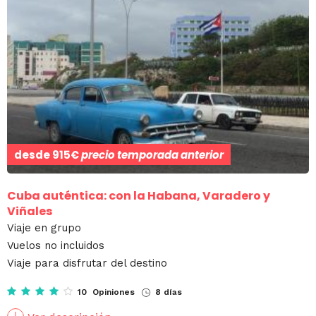
desde
915€
precio temporada anterior
Cuba auténtica: con la Habana, Varadero y
Viñales
Viaje en grupo
Vuelos no incluidos
Viaje para disfrutar del destino
10 Opiniones
8 días