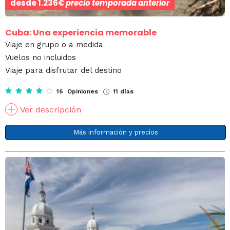
desde
1.236€
precio temporada anterior
Cuba: Una experiencia memorable
Viaje en grupo o a medida
Vuelos no incluidos
Viaje para disfrutar del destino
16 Opiniones
11 días
Ver descripción
Más información y precios