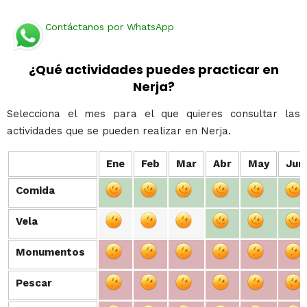
Contáctanos por WhatsApp
¿Qué actividades puedes practicar en
Nerja?
Selecciona el mes para el que quieres consultar las
actividades que se pueden realizar en Nerja.
Ene
Feb
Mar
Abr
May
Jun
Comida
Comida
Vela
Vela
Monumentos
Monumentos
Pescar
Pescar