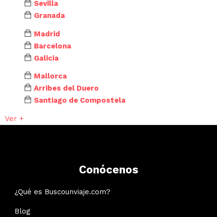
Sevilla
Granada
Madrid
Barcelona
Galicia
Mallorca
Arribes del Duero
Santiago de Compostela
Ver +
Conócenos
¿Qué es Buscounviaje.com?
Blog