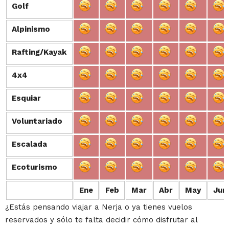
Golf
Golf
Alpinismo
Alpinismo
Rafting/Kayak
Rafting/Kayak
4x4
4x4
Esquiar
Esquiar
Voluntariado
Voluntariado
Escalada
Escalada
Ecoturismo
Ecoturismo
Ene
Feb
Mar
Abr
May
Jun
¿Estás pensando viajar a Nerja o ya tienes vuelos
reservados y sólo te falta decidir cómo disfrutar al