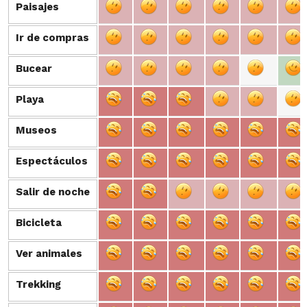
Paisajes
Paisajes
Ir de compras
Ir de compras
Bucear
Bucear
Playa
Playa
Museos
Museos
Espectáculos
Espectáculos
Salir de noche
Salir de noche
Bicicleta
Bicicleta
Ver animales
Ver animales
Trekking
Trekking