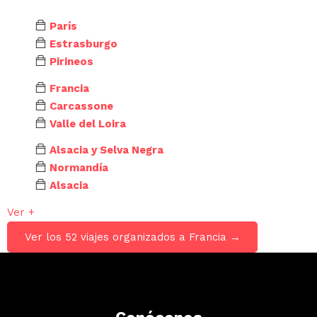
París
Estrasburgo
Pirineos
Francia
Carcassone
Valle del Loira
Alsacia y Selva Negra
Normandía
Alsacia
Ver +
Ver los 52 viajes organizados a Francia →