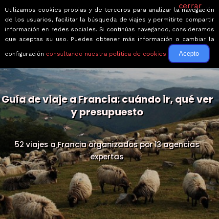
cerrar
Utilizamos cookies propias y de terceros para analizar la navegación
de los usuarios, facilitar la búsqueda de viajes y permitirte compartir
información en redes sociales. Si continúas navegando, consideramos
que aceptas su uso. Puedes obtener más información o cambiar la
Acepto
configuración
consultando nuestra política de cookies
Guía de viaje a Francia: cuándo ir, qué ver
y presupuesto
52 viajes a Francia organizados por 13 agencias
expertas