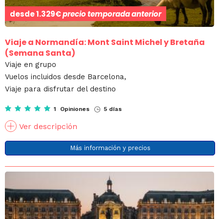
desde
1.329€
precio temporada anterior
Viaje a Normandía: Mont Saint Michel y Bretaña
(Semana Santa)
Viaje en grupo
Vuelos incluidos desde Barcelona,
Viaje para disfrutar del destino
1 Opiniones
5 días
Ver descripción
Más información y precios