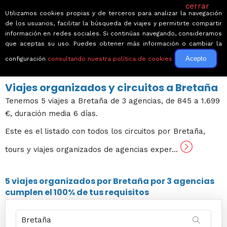
cerrar
Utilizamos cookies propias y de terceros para analizar la navegación
de los usuarios, facilitar la búsqueda de viajes y permitirte compartir
información en redes sociales. Si continúas navegando, consideramos
que aceptas su uso. Puedes obtener más información o cambiar la
Acepto
configuración
consultando nuestra política de cookies
← Volver a Circuitos por Francia
Viajes organizados y circuitos a Bretaña
Tenemos 5 viajes a Bretaña de 3 agencias, de 845 a 1.699
€, duración media 6 días.
Este es el listado con todos los circuitos por Bretaña,
tours y viajes organizados de agencias exper...
5 viajes
organizados por Bretaña por
3 agencias
cumplen el 100% de tus requisitos