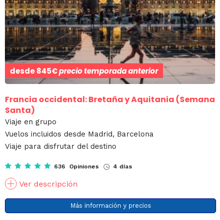
desde
845€
precio temporada anterior
Francia occidental: Bretaña y Aquitania (Semana
Santa)
Viaje en grupo
Vuelos incluidos desde Madrid, Barcelona
Viaje para disfrutar del destino
636 Opiniones
4 días
Ver descripción
Más información y precios