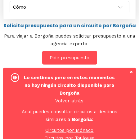
Solicita presupuesto para un circuito por Borgoña
Para viajar a Borgoña puedes solicitar presupuesto a una
agencia experta.
Pide presupuesto
Lo sentimos pero en estos momentos
no hay ningún circuito disponible para
Borgoña
Volver atrás
Aquí puedes consultar circuitos a destinos
similares a
Borgoña
:
Circuitos por Mónaco
Circuitos por Toulouse