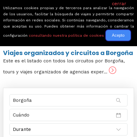
cerrar
Utilizamos cookies propias y de terceros para analizar la navegación
de los usuarios, facilitar la búsqueda de viajes y permitirte compartir
información en redes sociales. Si continúas navegando, consideramos
que aceptas su uso. Puedes obtener más información o cambiar la
Acepto
configuración
consultando nuestra política de cookies
← Volver a Circuitos por Francia
Viajes organizados y circuitos a Borgoña
Este es el listado con todos los circuitos por Borgoña,
tours y viajes organizados de agencias exper...