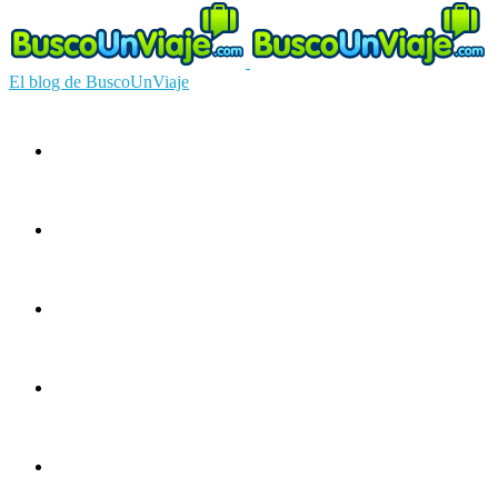
El blog de BuscoUnViaje
Circuitos
Ofertas
Guías
Europa
América