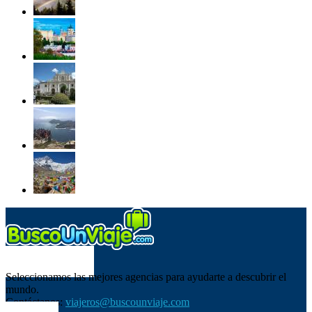
SOBRE NOSOTROS
Seleccionamos las mejores agencias para ayudarte a descubrir el
mundo.
Contáctanos:
viajeros@buscounviaje.com