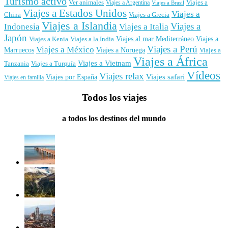
Turismo activo
Ver animales
Viajes a
Viajes a Argentina
Viajes a Brasil
Viajes a Estados Unidos
Viajes a
China
Viajes a Grecia
Viajes a Islandia
Viajes a
Indonesia
Viajes a Italia
Japón
Viajes al mar Mediterráneo
Viajes a
Viajes a Kenia
Viajes a la India
Viajes a Perú
Viajes a México
Marruecos
Viajes a Noruega
Viajes a
Viajes a África
Viajes a Vietnam
Tanzania
Viajes a Turquía
Vídeos
Viajes relax
Viajes por España
Viajes safari
Viajes en familia
Todos los viajes
a todos los destinos del mundo