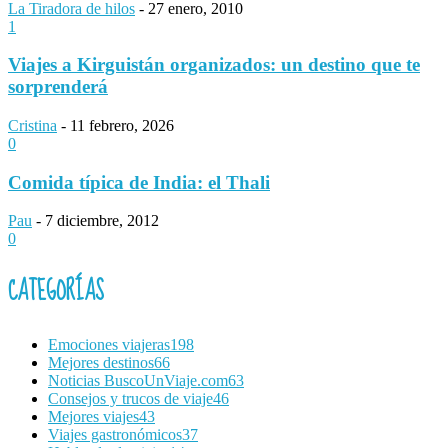
La Tiradora de hilos
-
27 enero, 2010
1
Viajes a Kirguistán organizados: un destino que te
sorprenderá
Cristina
-
11 febrero, 2026
0
Comida típica de India: el Thali
Pau
-
7 diciembre, 2012
0
CATEGORÍAS
Emociones viajeras
198
Mejores destinos
66
Noticias BuscoUnViaje.com
63
Consejos y trucos de viaje
46
Mejores viajes
43
Viajes gastronómicos
37