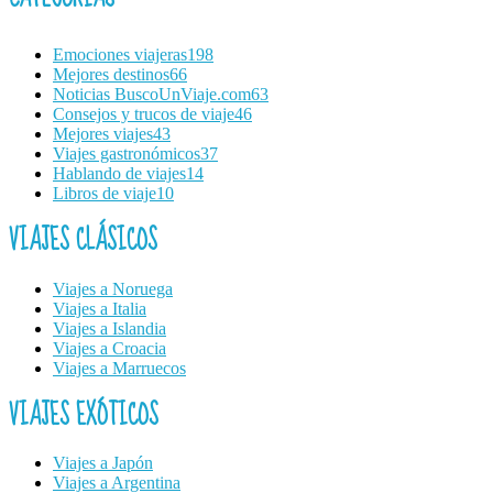
Emociones viajeras
198
Mejores destinos
66
Noticias BuscoUnViaje.com
63
Consejos y trucos de viaje
46
Mejores viajes
43
Viajes gastronómicos
37
Hablando de viajes
14
Libros de viaje
10
VIAJES CLÁSICOS
Viajes a Noruega
Viajes a Italia
Viajes a Islandia
Viajes a Croacia
Viajes a Marruecos
VIAJES EXÓTICOS
Viajes a Japón
Viajes a Argentina