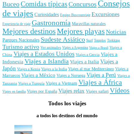
Consejos
Comidas típicas
Buceo
Concursos
de viajes
Excursiones
Curiosidades
Equipo Buscounviaje
Gastronomía
Maravillas naturales
Experiencia de viaje
Mejores destinos
Mejores playas
Noticias
Sudeste Asiático
Parques Nacionales
Surf
Templos
Trekking
Turismo activo
Ver animales
Viajes a
Viajes a Argentina
Viajes a Brasil
Viajes a Estados Unidos
Viajes a
China
Viajes a Grecia
Viajes a Islandia
Viajes a
Indonesia
Viajes a Italia
Japón
Viajes al mar Mediterráneo
Viajes a
Viajes a Kenia
Viajes a la India
Viajes a Perú
Viajes a México
Marruecos
Viajes a Noruega
Viajes a
Viajes a África
Viajes a Vietnam
Tanzania
Viajes a Turquía
Vídeos
Viajes relax
Viajes por España
Viajes safari
Viajes en familia
Todos los viajes
a todos los destinos del mundo