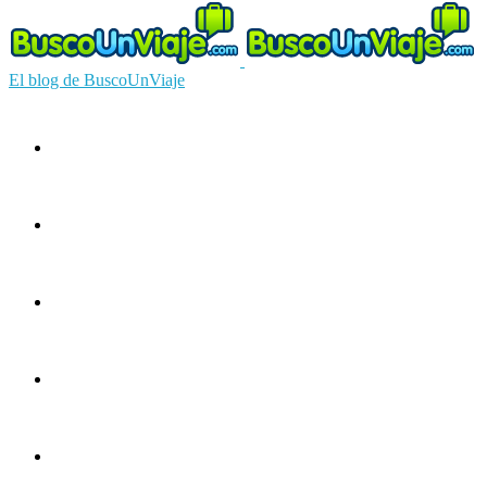
El blog de BuscoUnViaje
Circuitos
Ofertas
Guías
Europa
América