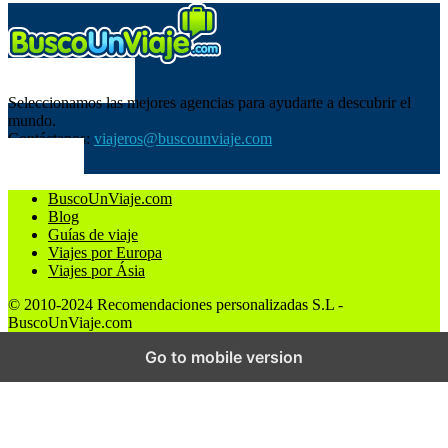
SOBRE NOSOTROS
Seleccionamos las mejores agencias para ayudarte a descubrir el
mundo.
Contáctanos:
viajeros@buscounviaje.com
SÍGUENOS
BuscoUnViaje.com
Blog
Guías de viaje
Viajes por Europa
Viajes por Ásia
© 2010-2024 Recomendaciones personalizadas S.L -
BuscoUnViaje.com
Go to mobile version