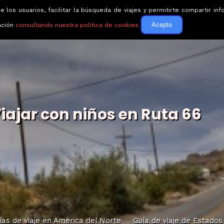
e los usuarios, facilitar la búsqueda de viajes y permitirte compartir 
Circuitos
Guías de via
Acepto
ación
consultando nuestra política de cookies
iajar con niños en Ruta 66
ías de viaje en America del Norte
Guía de viaje de Estados