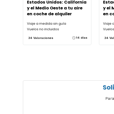
Estados Unidos: California
Esta
y el Medio Oeste a tu aire
y el 
en coche de alquiler
en c
Viaje a medida sin guía
Viaje 
Vuelos no incluidos
Vuelos
14 días
34 Valoraciones
34 Va
Sol
Para