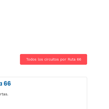
Todos los circuitos por Ruta 66
a 66
rtas.