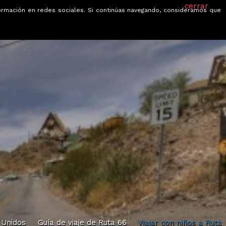
cerrar
información en redes sociales. Si continúas navegando, consideramos que
je
Ofertas
Blog
Quiénes somos
 Unidos
Guía de viaje de Ruta 66
Viajar con niños a Ruta