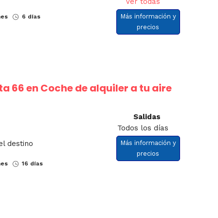
Ver todas
Más información y
nes
6 días
precios
ta 66 en Coche de alquiler a tu aire
Salidas
Todos los días
el destino
Más información y
precios
nes
16 días