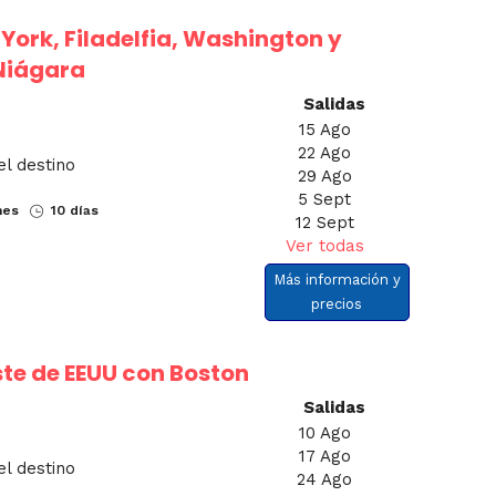
York, Filadelfia, Washington y
Niágara
Salidas
15 Ago
22 Ago
el destino
29 Ago
5 Sept
nes
10 días
12 Sept
Ver todas
Más información y
precios
ste de EEUU con Boston
Salidas
10 Ago
17 Ago
el destino
24 Ago