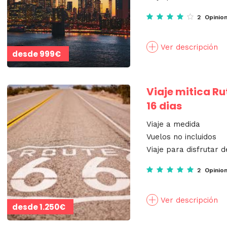
2 Opinio
Ver descripción
desde
999€
Viaje mitica Ru
16 dias
Viaje a medida
Vuelos no incluidos
Viaje para disfrutar d
2 Opinio
Ver descripción
desde
1.250€