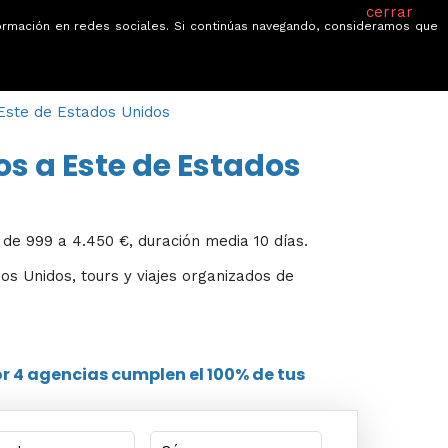
cerrar
información en redes sociales. Si continúas navegando, consideramos que
je
Ofertas
Blog
Quiénes somos
 Este de Estados Unidos
os a Este de Estados
 de 999 a 4.450 €, duración media 10 días.
dos Unidos, tours y viajes organizados de
or
4 agencias
cumplen el 100% de tus