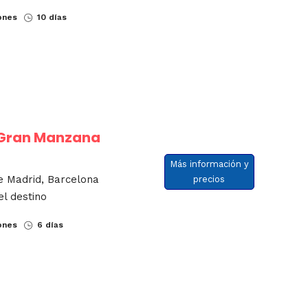
ones
10 días
 Gran Manzana
Más información y
e Madrid, Barcelona
precios
el destino
ones
6 días