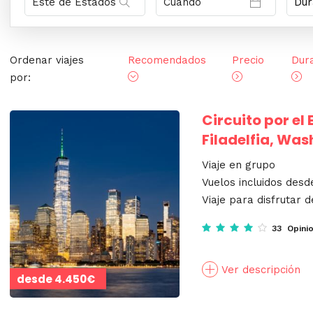
Ordenar viajes
Recomendados
Precio
Dur
por:
Circuito por el
Filadelfia, Wa
Viaje en grupo
Vuelos incluidos desd
Viaje para disfrutar d
33 Opini
Ver descripción
desde
4.450€