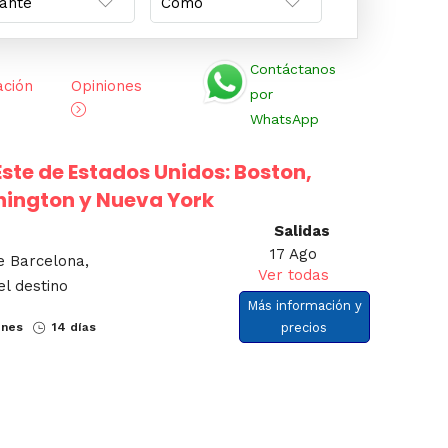
Contáctanos
ación
Opiniones
por
WhatsApp
 Este de Estados Unidos: Boston,
shington y Nueva York
Salidas
17 Ago
e Barcelona,
Ver todas
el destino
Más información y
ones
14 días
precios