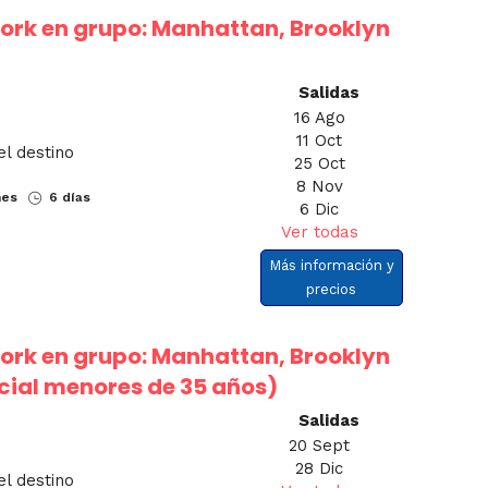
York en grupo: Manhattan, Brooklyn
Salidas
16 Ago
11 Oct
el destino
25 Oct
8 Nov
nes
6 días
6 Dic
Ver todas
Más información y
precios
York en grupo: Manhattan, Brooklyn
cial menores de 35 años)
Salidas
20 Sept
28 Dic
el destino