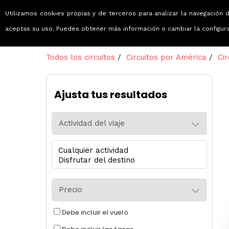
Utilizamos cookies propias y de terceros para analizar la navegación d
Viajes que emocionan
aceptas su uso. Puedes obtener más información o cambiar la configur
Todos los circuitos
/
Circuitos por América
/
Ci
Ajusta tus resultados
Actividad del viaje
Precio
Debe incluir el vuelo