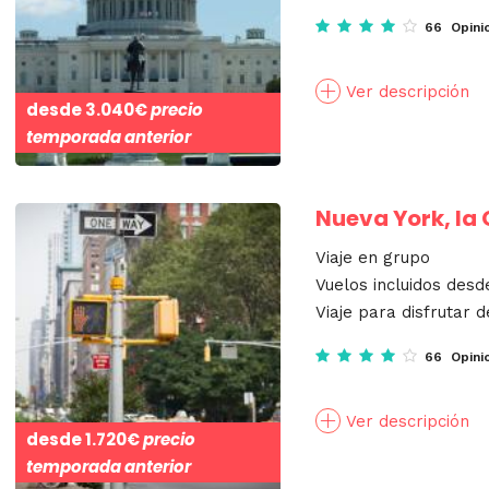
66 Opini
Ver descripción
desde
3.040€
precio
temporada anterior
Nueva York, la
Viaje en grupo
Vuelos incluidos desd
Viaje para disfrutar d
66 Opini
Ver descripción
desde
1.720€
precio
temporada anterior