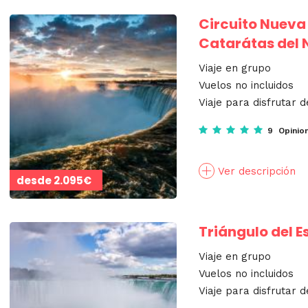
Circuito Nueva 
Catarátas del 
Viaje en grupo
Vuelos no incluidos
Viaje para disfrutar d
9 Opinio
Ver descripción
desde
2.095€
Triángulo del E
Viaje en grupo
Vuelos no incluidos
Viaje para disfrutar d