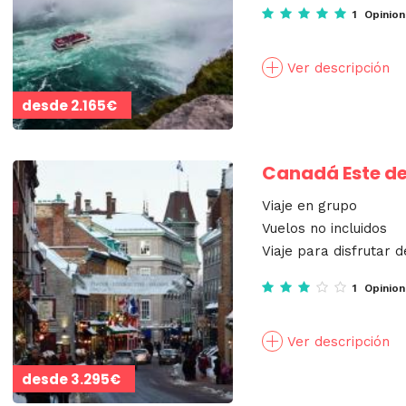
1 Opinio
Ver descripción
desde
2.165€
Canadá Este d
Viaje en grupo
Vuelos no incluidos
Viaje para disfrutar d
1 Opinio
Ver descripción
desde
3.295€