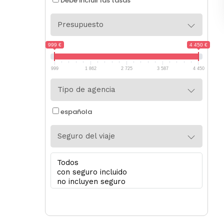
Debe incluir las tasas
Presupuesto
999 €
4 450 €
999
1 862
2 725
3 587
4 450
Tipo de agencia
española
Seguro del viaje