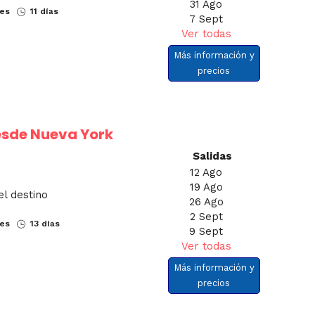
31 Ago
nes
11 días
7 Sept
Ver todas
Más información y
precios
esde Nueva York
Salidas
12 Ago
19 Ago
el destino
26 Ago
2 Sept
nes
13 días
9 Sept
Ver todas
Más información y
precios