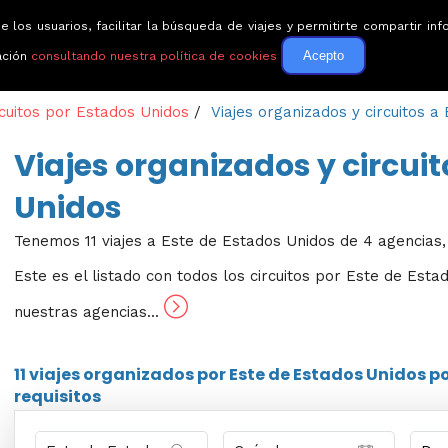
e los usuarios, facilitar la búsqueda de viajes y permitirte compartir 
Circuitos
Guías de via
Acepto
ación
consultando nuestra política de cookies
rcuitos por Estados Unidos
/
Viajes organizados y circuitos a
Viajes organizados y circuit
Unidos
Tenemos 11 viajes a Este de Estados Unidos de 4 agencias,
Este es el listado con todos los circuitos por Este de Esta
nuestras agencias...
11 viajes
organizados por Este de Estados Unidos p
requisitos