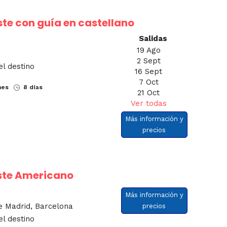
te con guía en castellano
Salidas
19 Ago
2 Sept
el destino
16 Sept
7 Oct
nes
8 días
21 Oct
Ver todas
Más información y
precios
Este Americano
Más información y
e Madrid, Barcelona
precios
el destino