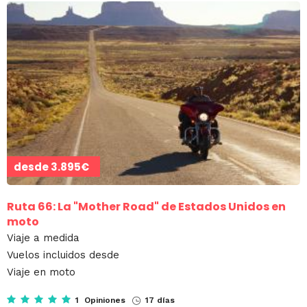
desde
3.895€
Ruta 66: La "Mother Road" de Estados Unidos en
moto
Viaje a medida
Vuelos incluidos desde
Viaje en moto
1 Opiniones
17 días