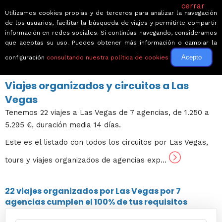
cerrar
Utilizamos cookies propias y de terceros para analizar la navegación
de los usuarios, facilitar la búsqueda de viajes y permitirte compartir
información en redes sociales. Si continúas navegando, consideramos
que aceptas su uso. Puedes obtener más información o cambiar la
Acepto
configuración
consultando nuestra política de cookies
← Volver a Circuitos por Estados Unidos
Viajes organizados y circuitos a Las
Vegas
Tenemos 22 viajes a Las Vegas de 7 agencias, de 1.250 a
5.295 €, duración media 14 días.
Este es el listado con todos los circuitos por Las Vegas,
tours y viajes organizados de agencias exp...
22 viajes
organizados por Las Vegas por
7
agencias
cumplen el 100% de tus requisitos