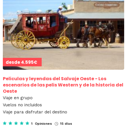
desde
4.595€
Peliculas y leyendas del Salvaje Oeste - Los
escenarios de las pelis Western y de la historia del
Oeste
Viaje en grupo
Vuelos no incluidos
Viaje para disfrutar del destino
1 Opiniones
15 días