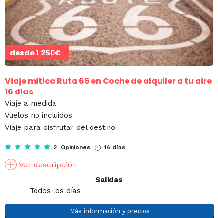
desde
1.250€
Viaje mitica Ruta 66 en Coche de alquiler a tu aire
16 dias
Viaje a medida
Vuelos no incluidos
Viaje para disfrutar del destino
2 Opiniones
16 días
Ver descripción
Salidas
Todos los días
Más información y precios