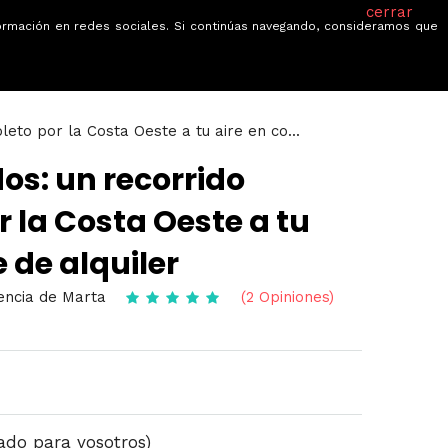
cerrar
información en redes sociales. Si continúas navegando, consideramos que
je
Ofertas
Blog
Quiénes somos
eto por la Costa Oeste a tu aire en co...
os: un recorrido
 la Costa Oeste a tu
 de alquiler
gencia de Marta
(2 Opiniones)
ado para vosotros)