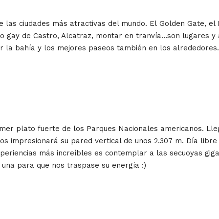
de las ciudades más atractivas del mundo. El Golden Gate, e
rrio gay de Castro, Alcatraz, montar en tranvía…son lugares 
r la bahía y los mejores paseos también en los alrededores.
rimer plato fuerte de los Parques Nacionales americanos. Lle
s impresionará su pared vertical de unos 2.307 m. Día libre 
experiencias más increíbles es contemplar a las secuoyas gig
 una para que nos traspase su energía :)