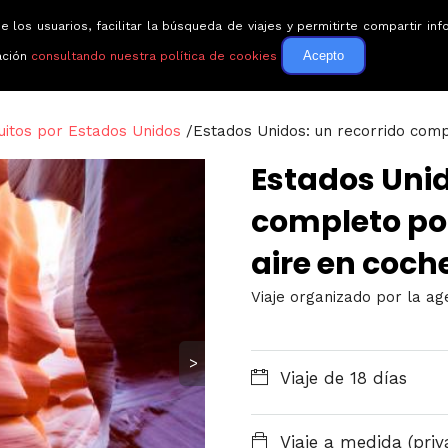
e los usuarios, facilitar la búsqueda de viajes y permitirte compartir 
Circuitos
Guías de via
Acepto
ación
consultando nuestra política de cookies
cuitos por Estados Unidos
/
Estados Unidos: un recorrido compl
Estados Unid
completo por
aire en coche
Viaje organizado por la a
>
Viaje de 18 días
Viaje a medida (priv