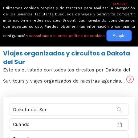
cerrar
Utilizamos cookies propias y de terceros para analizar la navegación
de los usuarios, facilitar la búsqueda de viajes y permitirte compartir
información en redes sociales. Si continúas navegando, consideramos
que aceptas su uso. Puedes obtener más información o cambiar la
Acepto
configuración
consultando nuestra política de cookies
← Volver a Circuitos por Estados Unidos
Viajes organizados y circuitos a Dakota
del Sur
Este es el listado con todos los circuitos por Dakota del
Sur, tours y viajes organizados de nuestras agencias...