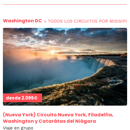
Washington DC
»
TODOS LOS CIRCUITOS POR MISISIPI
desde
2.095€
(Nueva York)
Circuito Nueva York, Filadelfia,
Washington y Catarátas del Niágara
Viaje en grupo