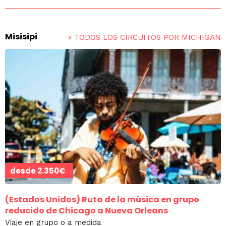
Misisipi
»
TODOS LOS CIRCUITOS POR MICHIGAN
desde
2.350€
(Estados Unidos)
Ruta de la música en grupo
reducido de Chicago a Nueva Orleans
Viaje en grupo o a medida