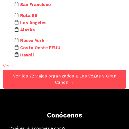
San Francisco
Ruta 66
Los Angeles
Alaska
Nueva York
Costa Oeste EEUU
Hawái
Ver +
Ver los 22 viajes organizados a Las Vegas y Gran
Cañon →
Conócenos
¿Qué es Buscounviaje.com?