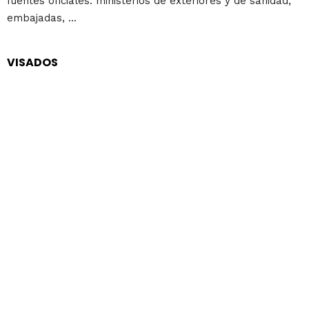
fuentes oficiales: ministerios de exteriores y de sanidad,
embajadas, ...
VISADOS