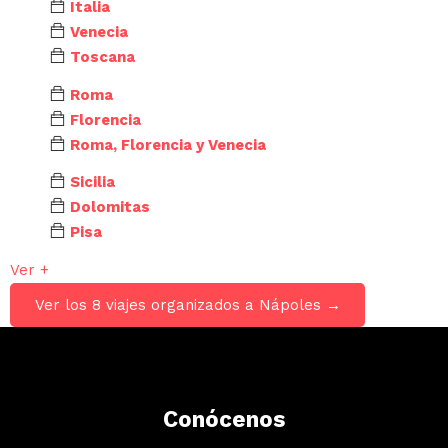
Italia
Venecia
Toscana
Roma
Florencia
Roma, Florencia y Venecia
Sicilia
Dolomitas
Pisa
Ver +
Ver los 8 viajes organizados a Nápoles →
Conócenos