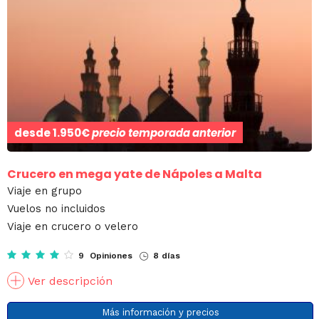
desde
1.950€
precio temporada anterior
Crucero en mega yate de Nápoles a Malta
Viaje en grupo
Vuelos no incluidos
Viaje en crucero o velero
9 Opiniones
8 días
Ver descripción
Más información y precios