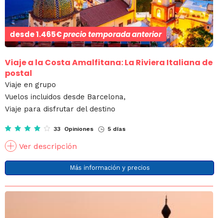
desde
1.465€
precio temporada anterior
Viaje a la Costa Amalfitana: La Riviera Italiana de
postal
Viaje en grupo
Vuelos incluidos desde Barcelona,
Viaje para disfrutar del destino
33 Opiniones
5 días
Ver descripción
Más información y precios