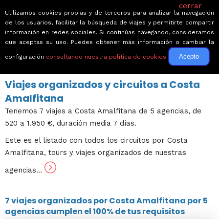
cerrar
Utilizamos cookies propias y de terceros para analizar la navegación
de los usuarios, facilitar la búsqueda de viajes y permitirte compartir
información en redes sociales. Si continúas navegando, consideramos
que aceptas su uso. Puedes obtener más información o cambiar la
Acepto
configuración
consultando nuestra política de cookies
← Volver a Circuitos por Italia
Viajes organizados y circuitos a Costa
Amalfitana
Tenemos 7 viajes a Costa Amalfitana de 5 agencias, de
520 a 1.950 €, duración media 7 días.
Este es el listado con todos los circuitos por Costa
Amalfitana, tours y viajes organizados de nuestras
agencias...
7 viajes
organizados por Costa Amalfitana por
5
agencias
cumplen el 100% de tus requisitos