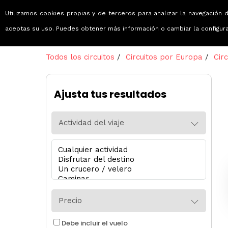
Utilizamos cookies propias y de terceros para analizar la navegación d
Viajes que emocionan
aceptas su uso. Puedes obtener más información o cambiar la configur
Todos los circuitos
/
Circuitos por Europa
/
Circ
Ajusta tus resultados
Actividad del viaje
Precio
Debe incluir el vuelo