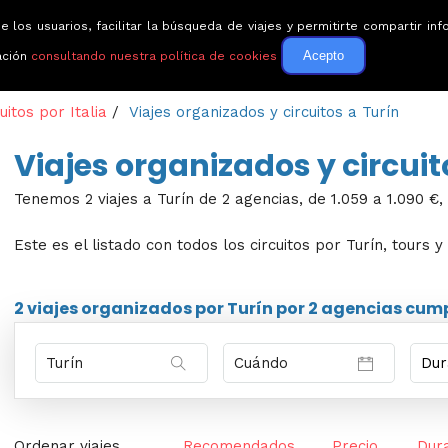
e los usuarios, facilitar la búsqueda de viajes y permitirte compartir 
Circuitos
Guías de via
Acepto
ación
consultando nuestra política de cookies
uitos por Italia
/
Viajes organizados y circuitos a Turín
Viajes organizados y circuit
Tenemos 2 viajes a Turín de 2 agencias, de 1.059 a 1.090 €,
Este es el listado con todos los circuitos por Turín, tours 
2 viajes
organizados por Turín por
2 agencias
cumpl
Ordenar viajes
Recomendados
Precio
Dur