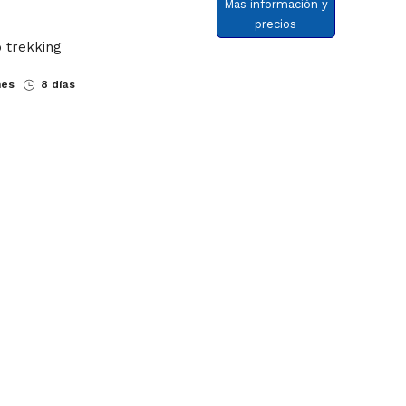
Más información y
precios
 trekking
nes
8 días