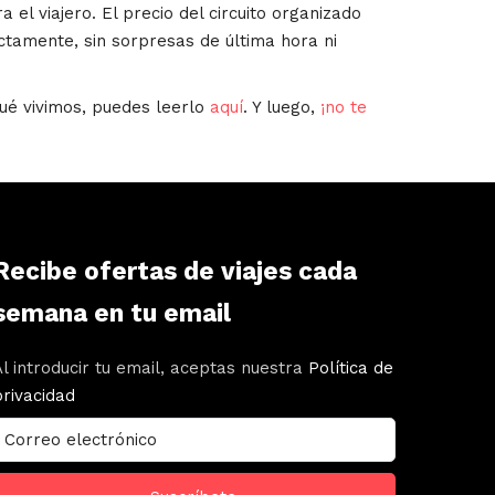
a el viajero. El precio del circuito organizado
ctamente, sin sorpresas de última hora ni
ué vivimos, puedes leerlo
aquí
. Y luego,
¡no te
Recibe ofertas de viajes cada
semana en tu email
Al introducir tu email, aceptas nuestra
Política de
privacidad