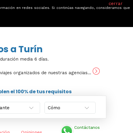
cerrar
información en redes sociales. Si continúas navegando, consideramos que
je
Ofertas
Blog
Quiénes somos
os a Turín
 duración media 6 días.
y viajes organizados de nuestras agencias...
en el 100% de tus requisitos
Contáctanos
ación
Opiniones