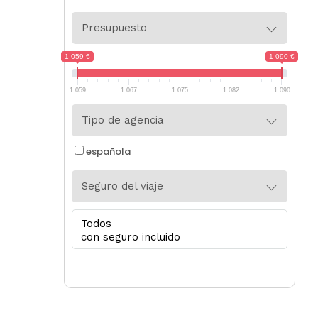
Presupuesto
1 059 €
1 090 €
1 059
1 067
1 075
1 082
1 090
Tipo de agencia
española
Seguro del viaje