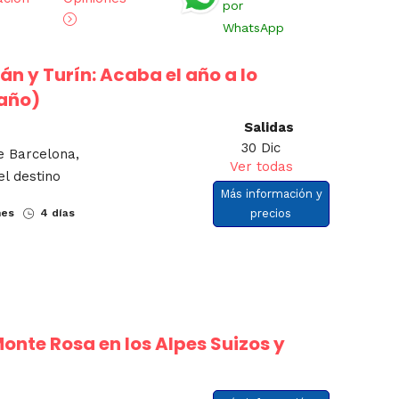
por
WhatsApp
lán y Turín: Acaba el año a lo
 año)
Salidas
30 Dic
e Barcelona,
Ver todas
el destino
Más información y
nes
4 días
precios
onte Rosa en los Alpes Suizos y