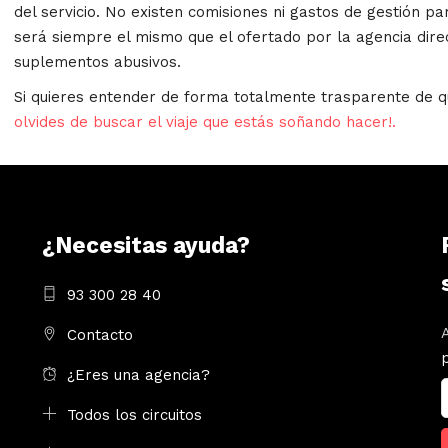
del servicio. No existen comisiones ni gastos de gestión par
será siempre el mismo que el ofertado por la agencia dire
suplementos abusivos.
Si quieres entender de forma totalmente trasparente de q
olvides de buscar el viaje que estás soñando hacer!.
¿Necesitas ayuda?
93 300 28 40
Contacto
¿Eres una agencia?
Todos los circuitos