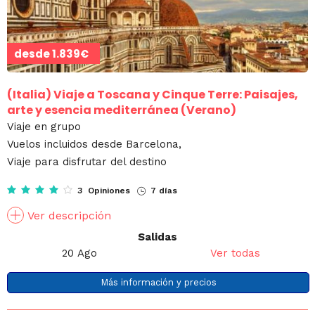
desde
1.839€
(Italia)
Viaje a Toscana y Cinque Terre: Paisajes,
arte y esencia mediterránea (Verano)
Viaje en grupo
Vuelos incluidos desde Barcelona,
Viaje para disfrutar del destino
3 Opiniones
7 días
Ver descripción
Salidas
20 Ago
Ver todas
Más información y precios