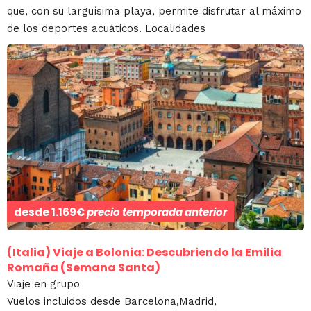
que, con su larguísima playa, permite disfrutar al máximo
de los deportes acuáticos. Localidades
desde
1.169€
precio temporada anterior
(Italia)
Viaje a Bolonia: Descubriendo la Emilia
Romaña (Semana Santa)
Viaje en grupo
Vuelos incluidos desde Barcelona,Madrid,