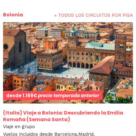
Bolonia
»
TODOS LOS CIRCUITOS POR PISA
desde
1.169€
precio temporada anterior
(Italia)
Viaje a Bolonia: Descubriendo la Emilia
Romaña (Semana Santa)
Viaje en grupo
Vuelos incluidos desde Barcelona,Madrid,