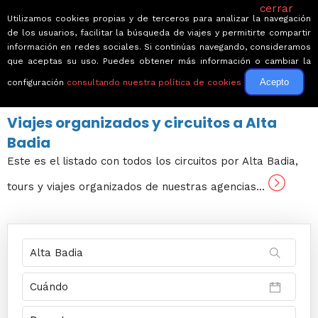
cerrar
Utilizamos cookies propias y de terceros para analizar la navegación
de los usuarios, facilitar la búsqueda de viajes y permitirte compartir
información en redes sociales. Si continúas navegando, consideramos
que aceptas su uso. Puedes obtener más información o cambiar la
Acepto
configuración
consultando nuestra política de cookies
← Volver a Circuitos por Italia
Viajes organizados y circuitos a Alta
Badia
Este es el listado con todos los circuitos por Alta Badia,
tours y viajes organizados de nuestras agencias...