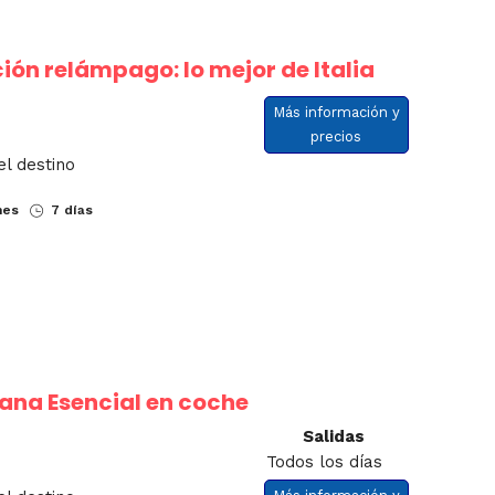
ón relámpago: lo mejor de Italia
Más información y
precios
el destino
nes
7 días
ana Esencial en coche
Salidas
Todos los días