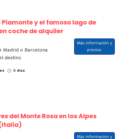
el Piamonte y el famoso lago de
en coche de alquiler
Más información y
de Madrid o Barcelona
precios
el destino
nes
5 días
es del Monte Rosa en los Alpes
(Italia)
Más información y