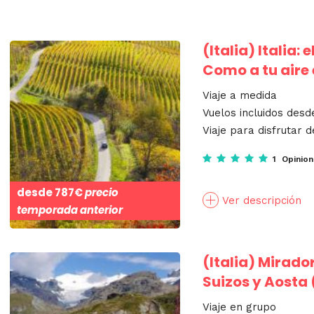
(Italia)
Italia: 
Como a tu aire 
Viaje a medida
Vuelos incluidos des
Viaje para disfrutar d
1 Opinio
desde
787€
precio
Ver descripción
temporada anterior
(Italia)
Mirador
Suizos y Aosta 
Viaje en grupo