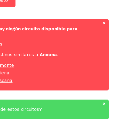
esto
 ningún circuito disponible para
ás
stinos similares a
Ancona
:
iamonte
Siena
oscana
de estos circuitos?