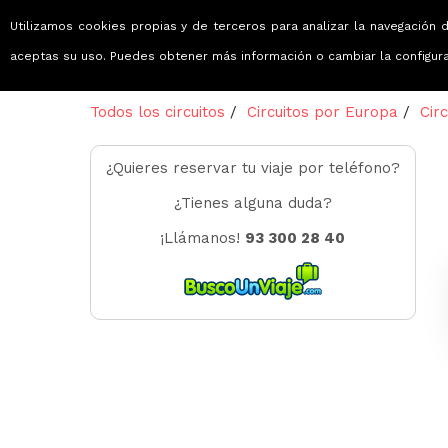
Utilizamos cookies propias y de terceros para analizar la navegación d
Viajes que emocionan
aceptas su uso. Puedes obtener más información o cambiar la configur
Todos los circuitos
/
Circuitos por Europa
/
Circ
¿Quieres reservar tu viaje por teléfono?
¿Tienes alguna duda?
¡Llámanos!
93 300 28 40