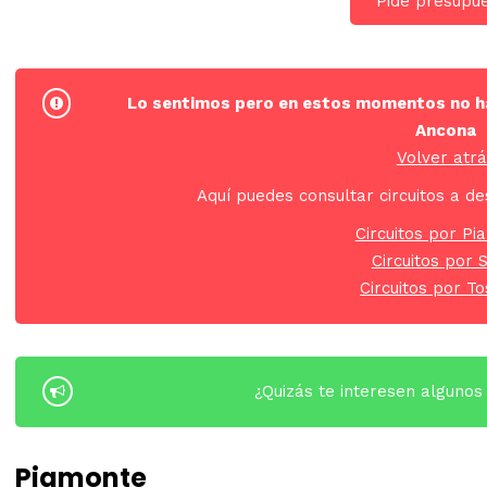
Pide presupu
Lo sentimos pero en estos momentos no hay
Ancona
Volver atr
Aquí puedes consultar circuitos a de
Circuitos por P
Circuitos por 
Circuitos por T
¿Quizás te interesen algunos 
Piamonte