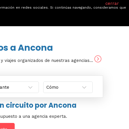
cerrar
información en redes sociales. Si continúas navegando, consideramos que
je
Ofertas
Blog
Quiénes somos
tos a Ancona
s y viajes organizados de nuestras agencias...
un circuito por Ancona
supuesto a una agencia experta.