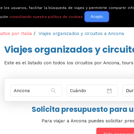
e los usuarios, facilitar la búsqueda de viajes y permitirte compartir 
Circuitos
Guías de via
Acepto
ación
consultando nuestra política de cookies
uitos por Italia
/
Viajes organizados y circuitos a Ancona
Viajes organizados y circui
Este es el listado con todos los circuitos por Ancona, tour
Solicita presupuesto para 
Para viajar a Ancona puedes solicitar pre