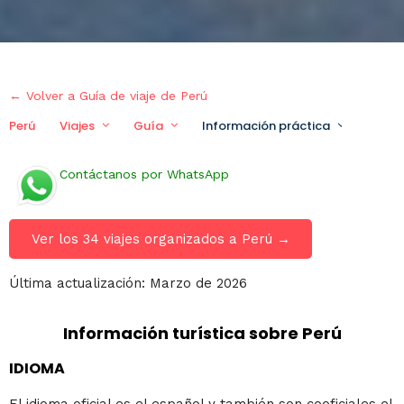
← Volver a Guía de viaje de Perú
Perú
Viajes
Guía
Información práctica
Viaje p
Contáctanos por WhatsApp
Ver los 34 viajes organizados a Perú →
Última actualización: Marzo de 2026
Información turística sobre Perú
IDIOMA