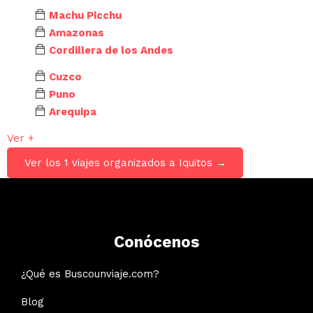
Machu Picchu
Amazonas
Cordillera de los Andes
Cuzco
Puno
Arequipa
Ver +
Ver los 1 viajes organizados a Iquitos →
Conócenos
¿Qué es Buscounviaje.com?
Blog