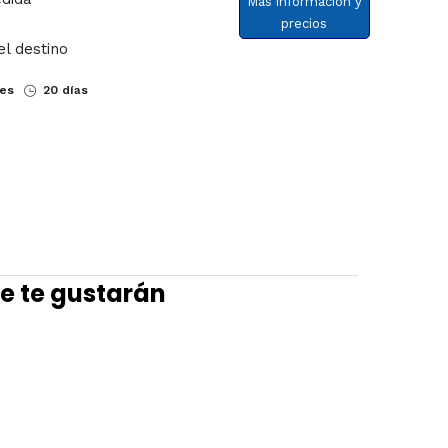
Más información y
precios
el destino
nes
20 días
e te gustarán