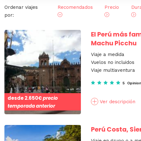
Ordenar viajes
Recomendados
Precio
Dur
por:
El Perú más fam
Machu Picchu
Viaje a medida
Vuelos no incluidos
Viaje multiaventura
5 Opinio
desde
2.650€
precio
Ver descripción
temporada anterior
Perú Costa, Sie
Viaje en grupo o a m