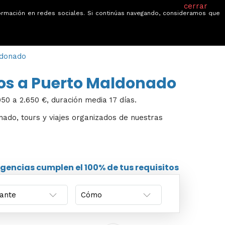
cerrar
información en redes sociales. Si continúas navegando, consideramos que
je
Ofertas
Blog
Quiénes somos
ldonado
tos a Puerto Maldonado
50 a 2.650 €, duración media 17 días.
onado, tours y viajes organizados de nuestras
agencias
cumplen el 100% de tus requisitos