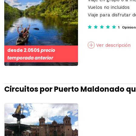
Vuelos no incluidos
Viaje para disfrutar d
1 Opinio
Ver descripción
desde
2.050$
precio
temporada anterior
Circuitos por Puerto Maldonado qu