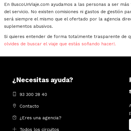
En BuscoUnViaje.com ayudamos a las personas a ser más fe
del servicio. No existen comisiones ni gastos de gestión par
será siempre el mismo que el ofertado por la agencia dire
suplementos abusivos.
Si quieres entender de forma totalmente trasparente de q
olvides de buscar el viaje que estás soñando hacer!.
¿Necesitas ayuda?
93 300 28 40
Contacto
¿Eres una agencia?
Todos los circuitos