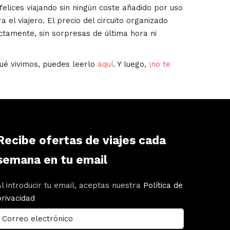
lices viajando sin ningún coste añadido por uso
a el viajero. El precio del circuito organizado
ctamente, sin sorpresas de última hora ni
ué vivimos, puedes leerlo
aquí
. Y luego,
¡no te
Recibe ofertas de viajes cada
semana en tu email
Al introducir tu email, aceptas nuestra
Política de
privacidad