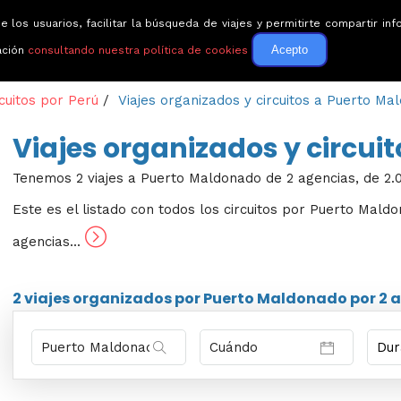
e los usuarios, facilitar la búsqueda de viajes y permitirte compartir 
Circuitos
Guías de via
Acepto
ación
consultando nuestra política de cookies
cuitos por Perú
/
Viajes organizados y circuitos a Puerto Ma
Viajes organizados y circui
Tenemos 2 viajes a Puerto Maldonado de 2 agencias, de 2.0
Este es el listado con todos los circuitos por Puerto Mald
agencias...
2 viajes
organizados por Puerto Maldonado por
2 