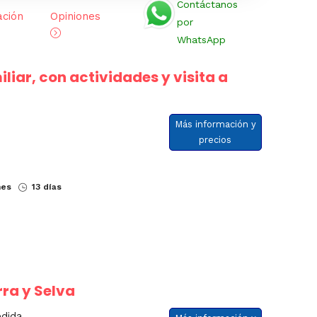
Contáctanos
ación
Opiniones
por
WhatsApp
iliar, con actividades y visita a
Más información y
precios
nes
13 días
rra y Selva
edida