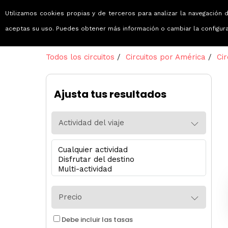
Utilizamos cookies propias y de terceros para analizar la navegación d
Viajes que emocionan
aceptas su uso. Puedes obtener más información o cambiar la configur
Todos los circuitos
/
Circuitos por América
/
Cir
Ajusta tus resultados
Actividad del viaje
Precio
Debe incluir las tasas