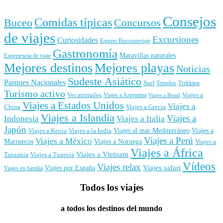
Consejos
Comidas típicas
Buceo
Concursos
de viajes
Excursiones
Curiosidades
Equipo Buscounviaje
Gastronomía
Maravillas naturales
Experiencia de viaje
Mejores destinos
Mejores playas
Noticias
Sudeste Asiático
Parques Nacionales
Surf
Templos
Trekking
Turismo activo
Ver animales
Viajes a
Viajes a Argentina
Viajes a Brasil
Viajes a Estados Unidos
Viajes a
China
Viajes a Grecia
Viajes a Islandia
Viajes a
Indonesia
Viajes a Italia
Japón
Viajes al mar Mediterráneo
Viajes a
Viajes a Kenia
Viajes a la India
Viajes a Perú
Viajes a México
Marruecos
Viajes a Noruega
Viajes a
Viajes a África
Viajes a Vietnam
Tanzania
Viajes a Turquía
Vídeos
Viajes relax
Viajes por España
Viajes safari
Viajes en familia
Todos los viajes
a todos los destinos del mundo