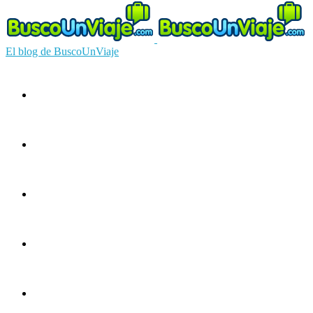
El blog de BuscoUnViaje
Circuitos
Ofertas
Guías
Europa
América