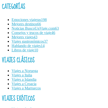
CATEGORÍAS
Emociones viajeras
198
Mejores destinos
66
Noticias BuscoUnViaje.com
63
Consejos y trucos de viaje
46
Mejores viajes
43
Viajes gastronómicos
37
Hablando de viajes
14
Libros de viaje
10
VIAJES CLÁSICOS
Viajes a Noruega
Viajes a Italia
Viajes a Islandia
Viajes a Croacia
Viajes a Marruecos
VIAJES EXÓTICOS