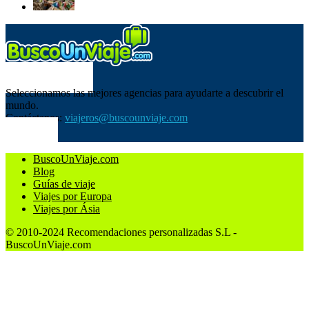
SOBRE NOSOTROS
Seleccionamos las mejores agencias para ayudarte a descubrir el
mundo.
Contáctanos:
viajeros@buscounviaje.com
SÍGUENOS
BuscoUnViaje.com
Blog
Guías de viaje
Viajes por Europa
Viajes por Ásia
© 2010-2024 Recomendaciones personalizadas S.L -
BuscoUnViaje.com