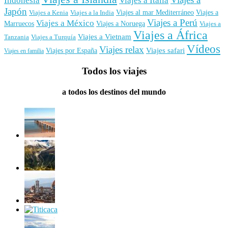
Japón
Viajes al mar Mediterráneo
Viajes a
Viajes a Kenia
Viajes a la India
Viajes a Perú
Viajes a México
Marruecos
Viajes a Noruega
Viajes a
Viajes a África
Viajes a Vietnam
Tanzania
Viajes a Turquía
Vídeos
Viajes relax
Viajes por España
Viajes safari
Viajes en familia
Todos los viajes
a todos los destinos del mundo