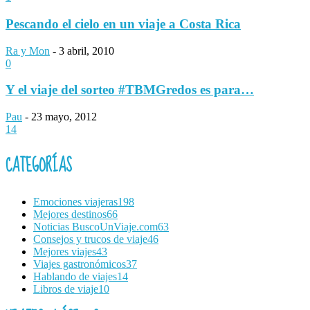
Pescando el cielo en un viaje a Costa Rica
Ra y Mon
-
3 abril, 2010
0
Y el viaje del sorteo #TBMGredos es para…
Pau
-
23 mayo, 2012
14
CATEGORÍAS
Emociones viajeras
198
Mejores destinos
66
Noticias BuscoUnViaje.com
63
Consejos y trucos de viaje
46
Mejores viajes
43
Viajes gastronómicos
37
Hablando de viajes
14
Libros de viaje
10