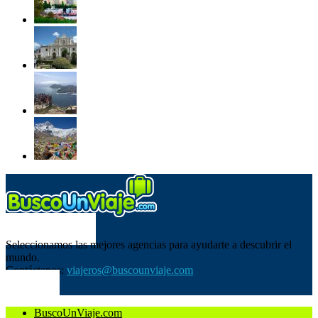
SOBRE NOSOTROS
Seleccionamos las mejores agencias para ayudarte a descubrir el
mundo.
Contáctanos:
viajeros@buscounviaje.com
SÍGUENOS
BuscoUnViaje.com