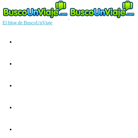
El blog de BuscoUnViaje
Circuitos
Ofertas
Guías
Europa
América