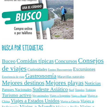
BUSCA POR ETIQUETAS
Consejos
Comidas típicas
Buceo
Concursos
de viajes
Excursiones
Curiosidades
Equipo Buscounviaje
Gastronomía
Maravillas naturales
Experiencia de viaje
Mejores destinos
Mejores playas
Noticias
Sudeste Asiático
Parques Nacionales
Surf
Templos
Trekking
Turismo activo
Ver animales
Viajes a
Viajes a Argentina
Viajes a Brasil
Viajes a Estados Unidos
Viajes a
China
Viajes a Grecia
Viajes a Islandia
Viajes a
Indonesia
Viajes a Italia