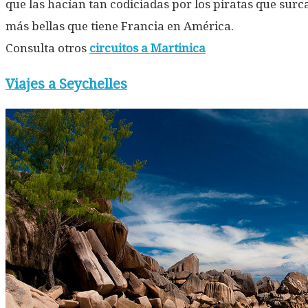
que las hacían tan codiciadas por los piratas que sur
más bellas que tiene Francia en América.
Consulta otros
circuitos a Martinica
Viajes a Seychelles